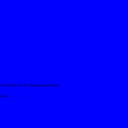
o indicato con le istruzioni necessarie.
ite la
Login Spaggiari