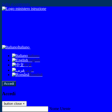
Salta al contenuto
Italiano
Italiano
English
中文
عربى
Română
Accedi
Accedi
button close
×
Nome Utente