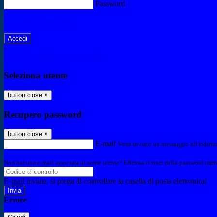
Password
Password dimenticata?
-
Entra con SPID
Entra con CIE
Seleziona utente
button close
×
Recupero password
button close
×
E-mail
Verrà inviato un messaggio all'indirizz
Non hai una e-mail associata al nome utente? Effettua il reset della password tram
E-mail inviata, si prega di controllare la casella di posta elettronica!
Errore