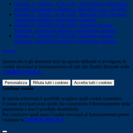
Allegato 1 - Tabella 1 C.M. n.88 - Procedimento disciplinare
per tutto il personale scolastico ai sensi del D.Lgs. 150-2009.
Allegato 2 - Tabella 2 C.M. n.88 - Personale ATA infrazioni,
sanzioni disciplinari e sospensione cautelare.
Allegato 3 - Tabella 3 C.M. n.88 - Personale docente
infrazioni, sanzioni disciplinari e sospensione cautelare.
Allegato 4 - Tabella 4 C.M. n.88 - Dirigenti scolastici
infrazioni, sanzioni disciplinari e sospensione cautelare.
Notizie
Questo sito o gli strumenti terzi da questo utilizzati si avvalgono di
cookie necessari al funzionamento ed utili alle finalità illustrate nella
COOKIE POLICY
.
Personalizza
Rifiuta tutti
i cookies
Accetta tutti
i cookies
Gestione cookie
In questa schermata è possibile scegliere quali cookie consentire.
I cookie necessari sono quelli che consentono il funzionamento della
piattaforma e non è possibile disabilitarli.
Per conoscere quali sono i cookie necessari al funzionamento potete
visionare la
COOKIE POLICY
.