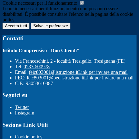
Cookie necessari per il funzionamento
I cookie necessari per il funzionamento non possono essere
disabilitati. È possibile consultare l'elenco nella pagina della cookie
policy.
Accetta tutti
Salva le preferenze
Contatti
Istituto Comprensivo "Don Chendi"
Via Franceschini, 2 - località Tresigallo, Tresignana (FE)
Tel:
0533 600978
Email:
feic803001@istruzione.it
Link per inviare una mail
PEC:
feic803001@pec.istruzione.it
Link per inviare una mail
C.F.: 93053610387
Seguici su
Twitter
Instagram
Sezione Link Utili
Cookie policy