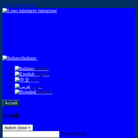
Salta al contenuto
Italiano
Italiano
English
中文
عربى
Română
Accedi
Accedi
button close
×
Nome Utente