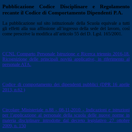
Pubblicazione Codice Disciplinare e Regolamento
recante il Codice di Comportamento Dipendenti P.A.
La pubblicazione sul sito istituzionale della Scuola equivale a tutti
gli effetti alla sua affissione all’ingresso della sede del lavoro, così
come prescrive la modifica all’articolo 55 del D. Lgsl. 165/2001.
CCNL Comparto Personale Istruzione e Ricerca triennio 2016-18.
Ricognizione delle principali novità applicative, in riferimento al
personale ATA.
Codice di comportamento dei dipendenti pubblici (DPR 16 aprile
2013, n.62 )
Circolare Ministeriale n.88 - 08-11-2010 - Indicazioni e istruzioni
per l’applicazione al personale della scuola delle nuove norme in
materia disciplinare introdotte dal decreto legislativo 27 ottobre
2009, n. 150