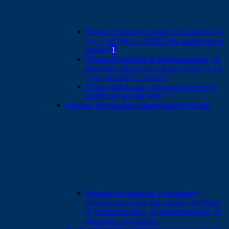
Titolari di incarichi politici di cui all'art. 14,
co. 1, del dlgs n. 33/2013 (da pubblicare in
tabelle)
1
Titolari di incarichi di amministrazione, di
direzione o di governo di cui all'art. 14, co.
1-bis, del dlgs n. 33/2013
Cessati dall'incarico (documentazione da
pubblicare sul sito web)
Sanzioni per mancata comunicazione dei dati
Sanzioni per mancata o incompleta
comunicazione dei dati da parte dei titolari
di incarichi politici, di amministrazione, di
direzione o di governo