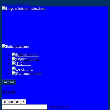
Salta al contenuto
Italiano
Italiano
English
中文
عربى
Română
Accedi
Accedi
button close
×
Nome Utente