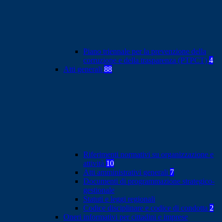
Piano triennale per la prevenzione della
corruzione e della trasparenza (PTPCT)
4
Atti generali
88
Riferimenti normativi su organizzazione e
attività
10
Atti amministrativi generali
7
Documenti di programmazione strategico-
gestionale
Statuti e leggi regionali
Codice disciplinare e codice di condotta
2
Oneri informativi per cittadini e imprese