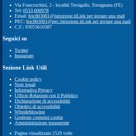
Via Franceschini, 2 - località Tresigallo, Tresignana (FE)
Tel:
0533 600978
Email:
feic803001@istruzione.it
Link per inviare una mail
PEC:
feic803001@pec.istruzione.it
Link per inviare una mail
C.F.: 93053610387
Seguici su
Twitter
Instagram
Sezione Link Utili
Cookie policy
Note legali
Informativa Privacy
Ufficio Relazioni con il Pubblico
Dichiarazione di accessibilità
Obiettivi di accessibilità
Whistleblowing
Gestione consensi cookie
Amministrazione trasparente
Pagina visualizzata
2529
volte