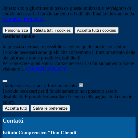
Questo sito o gli strumenti terzi da questo utilizzati si avvalgono di
cookie necessari al funzionamento ed utili alle finalità illustrate nella
COOKIE POLICY
.
Personalizza
Rifiuta tutti
i cookies
Accetta tutti
i cookies
Gestione cookie
In questa schermata è possibile scegliere quali cookie consentire.
I cookie necessari sono quelli che consentono il funzionamento della
piattaforma e non è possibile disabilitarli.
Per conoscere quali sono i cookie necessari al funzionamento potete
visionare la
COOKIE POLICY
.
Cookie necessari per il funzionamento
I cookie necessari per il funzionamento non possono essere
disabilitati. È possibile consultare l'elenco nella pagina della cookie
policy.
Accetta tutti
Salva le preferenze
Contatti
Istituto Comprensivo "Don Chendi"