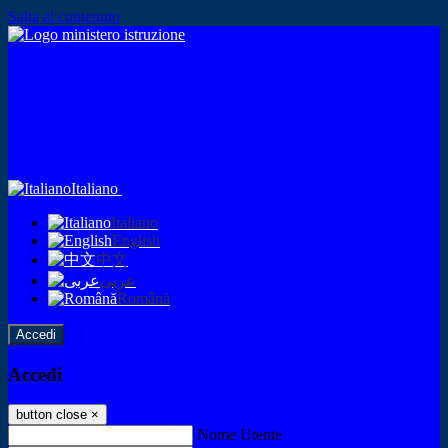
Salta al contenuto
Italiano
Italiano
English
中文
عربى
Română
Accedi
Accedi
button close
×
Nome Utente