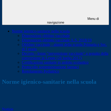
Menu di
navigazione
Norme igienico-sanitarie nella scuola
Disposizioni obbligo vaccinale
Disposizioni obbligo vaccinale A.S. 2018/19
Obbligo vaccinale - alunni della scuola Primaria e Sec.
di I grado
Decreto - legge "prevenzione vaccinale" a seguito della
conversione in Legge (28 luglio 2017)
Certificazioni sanitarie in ambito scolastico
Protocollo somministrazione farmaci
Regolamento Pediatrico
Norme igienico-sanitarie nella scuola
Notizie