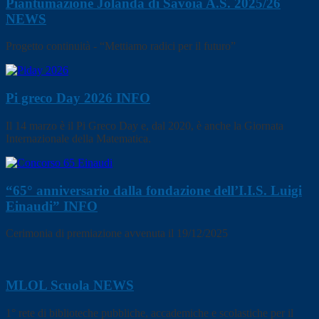
Piantumazione Jolanda di Savoia A.S. 2025/26
NEWS
Progetto continuità - “Mettiamo radici per il futuro”
Pi greco Day 2026
INFO
Il 14 marzo è il Pi Greco Day e, dal 2020, è anche la Giornata
Internazionale della Matematica.
“65° anniversario dalla fondazione dell’I.I.S. Luigi
Einaudi”
INFO
Cerimonia di premiazione avvenuta il 19/12/2025
MLOL Scuola
NEWS
1° rete di biblioteche pubbliche, accademiche e scolastiche per il