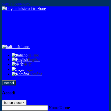
Salta al contenuto
Italiano
Italiano
English
中文
عربى
Română
Accedi
Accedi
button close
×
Nome Utente