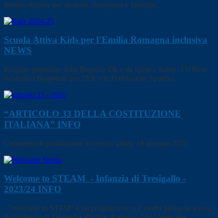
prestito digitale per studenti, insegnanti e famiglie.
Scuola Attiva Kids per l’Emilia Romagna inclusiva
NEWS
Progetto promosso dalla Regione ER e da Sport e Salute, l’Ufficio
Scolastico Regionale per l’ER e le Federazioni Sportive
“ARTICOLO 33 DELLA COSTITUZIONE
ITALIANA”
INFO
Cerimonia di premiazione avvenuta sabato 18 gennaio 2025
Welcome to STEAM - Infanzia di Tresigallo -
2023/24
INFO
"Welcome to STEM" è un progetto che si è svolto presso la scuola
dell'Infanzia di Tresigallo alla fine di giugno 2024 Welcome...