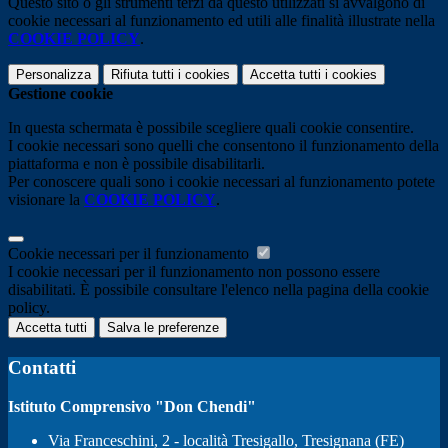
Questo sito o gli strumenti terzi da questo utilizzati si avvalgono di
cookie necessari al funzionamento ed utili alle finalità illustrate nella
COOKIE POLICY
.
Personalizza
Rifiuta tutti
i cookies
Accetta tutti
i cookies
Gestione cookie
In questa schermata è possibile scegliere quali cookie consentire.
I cookie necessari sono quelli che consentono il funzionamento della
piattaforma e non è possibile disabilitarli.
Per conoscere quali sono i cookie necessari al funzionamento potete
visionare la
COOKIE POLICY
.
Cookie necessari per il funzionamento
I cookie necessari per il funzionamento non possono essere
disabilitati. È possibile consultare l'elenco nella pagina della cookie
policy.
Accetta tutti
Salva le preferenze
Contatti
Istituto Comprensivo "Don Chendi"
Via Franceschini, 2 - località Tresigallo, Tresignana (FE)