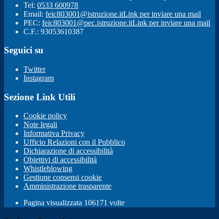
Tel:
0533 600978
Email:
feic803001@istruzione.it
Link per inviare una mail
PEC:
feic803001@pec.istruzione.it
Link per inviare una mail
C.F.: 93053610387
Seguici su
Twitter
Instagram
Sezione Link Utili
Cookie policy
Note legali
Informativa Privacy
Ufficio Relazioni con il Pubblico
Dichiarazione di accessibilità
Obiettivi di accessibilità
Whistleblowing
Gestione consensi cookie
Amministrazione trasparente
Pagina visualizzata
106171
volte