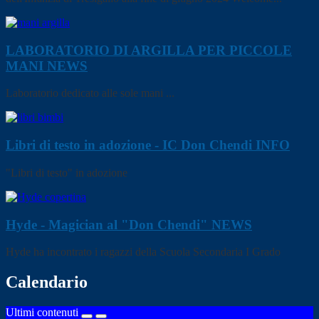
LABORATORIO DI ARGILLA PER PICCOLE
MANI
NEWS
Laboratorio dedicato alle sole mani ...
Libri di testo in adozione - IC Don Chendi
INFO
"Libri di testo" in adozione
Hyde - Magician al "Don Chendi"
NEWS
Hyde ha incontrato i ragazzi della Scuola Secondaria I Grado
Calendario
Ultimi contenuti