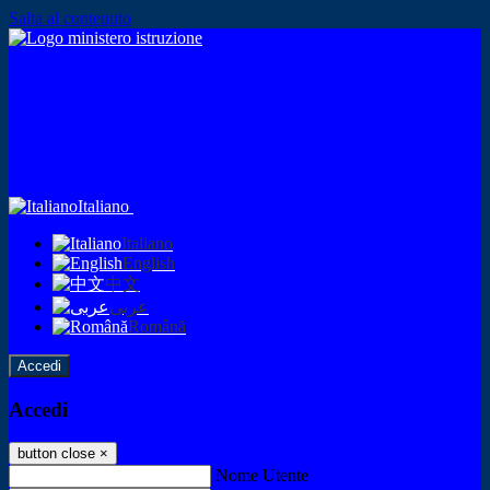
Salta al contenuto
Italiano
Italiano
English
中文
عربى
Română
Accedi
Accedi
button close
×
Nome Utente