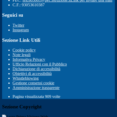
PEC:
feic803001@pec.istruzione.it
Link per inviare una mail
C.F.: 93053610387
Seguici su
Twitter
Instagram
Sezione Link Utili
Cookie policy
Note legali
Informativa Privacy
Ufficio Relazioni con il Pubblico
Dichiarazione di accessibilità
Obiettivi di accessibilità
Whistleblowing
Gestione consensi cookie
Amministrazione trasparente
Pagina visualizzata
909
volte
Sezione Copyright