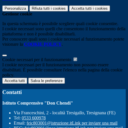
Personalizza
Rifiuta tutti
i cookies
Accetta tutti
i cookies
Gestione cookie
In questa schermata è possibile scegliere quali cookie consentire.
I cookie necessari sono quelli che consentono il funzionamento della
piattaforma e non è possibile disabilitarli.
Per conoscere quali sono i cookie necessari al funzionamento potete
visionare la
COOKIE POLICY
.
Cookie necessari per il funzionamento
I cookie necessari per il funzionamento non possono essere
disabilitati. È possibile consultare l'elenco nella pagina della cookie
policy.
Accetta tutti
Salva le preferenze
Contatti
Istituto Comprensivo "Don Chendi"
Via Franceschini, 2 - località Tresigallo, Tresignana (FE)
Tel:
0533 600978
Email:
feic803001@istruzione.it
Link per inviare una mail