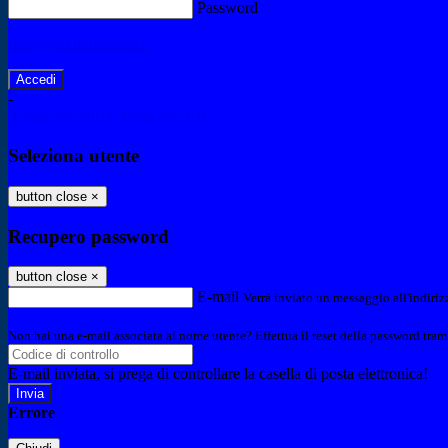
Password
Password dimenticata?
-
Entra con SPID
Entra con CIE
Seleziona utente
button close
×
Recupero password
button close
×
E-mail
Verrà inviato un messaggio all'indirizz
Non hai una e-mail associata al nome utente? Effettua il reset della password tram
E-mail inviata, si prega di controllare la casella di posta elettronica!
Errore