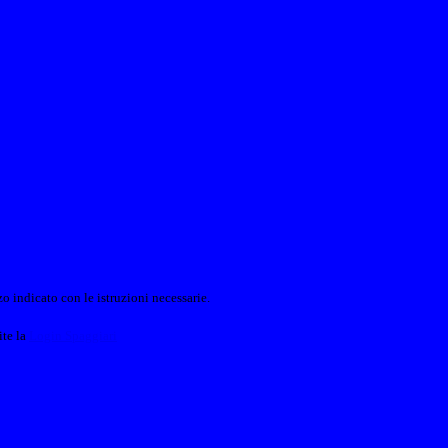
o indicato con le istruzioni necessarie.
ite la
Login Spaggiari