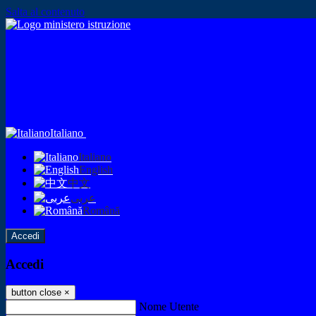
Salta al contenuto
Italiano
Italiano
English
中文
عربى
Română
Accedi
Accedi
button close
×
Nome Utente