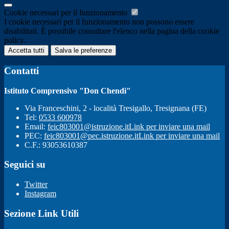
Cookie necessari per il funzionamento
I cookie necessari per il funzionamento non possono essere
disabilitati. È possibile consultare l'elenco nella pagina della cookie
policy.
Accetta tutti
Salva le preferenze
Contatti
Istituto Comprensivo "Don Chendi"
Via Franceschini, 2 - località Tresigallo, Tresignana (FE)
Tel:
0533 600978
Email:
feic803001@istruzione.it
Link per inviare una mail
PEC:
feic803001@pec.istruzione.it
Link per inviare una mail
C.F.: 93053610387
Seguici su
Twitter
Instagram
Sezione Link Utili