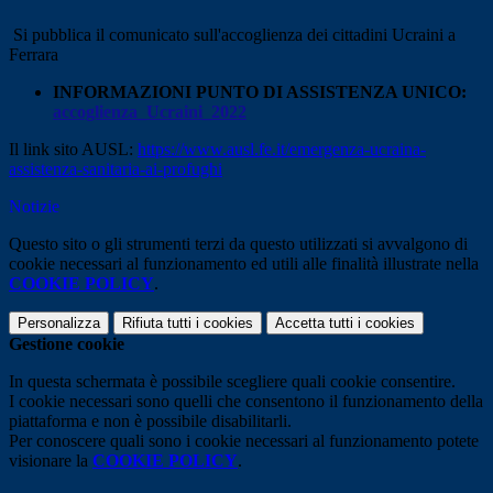
Si pubblica il comunicato sull'accoglienza dei cittadini Ucraini a
Ferrara
INFORMAZIONI PUNTO DI ASSISTENZA UNICO:
accoglienza_Ucraini_2022
Il link sito AUSL:
https://www.ausl.fe.it/emergenza-ucraina-
assistenza-sanitaria-ai-profughi
Notizie
Questo sito o gli strumenti terzi da questo utilizzati si avvalgono di
cookie necessari al funzionamento ed utili alle finalità illustrate nella
COOKIE POLICY
.
Personalizza
Rifiuta tutti
i cookies
Accetta tutti
i cookies
Gestione cookie
In questa schermata è possibile scegliere quali cookie consentire.
I cookie necessari sono quelli che consentono il funzionamento della
piattaforma e non è possibile disabilitarli.
Per conoscere quali sono i cookie necessari al funzionamento potete
visionare la
COOKIE POLICY
.