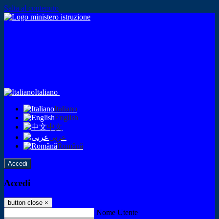
Salta al contenuto
Italiano
Italiano
English
中文
عربى
Română
Accedi
Accedi
button close
×
Nome Utente