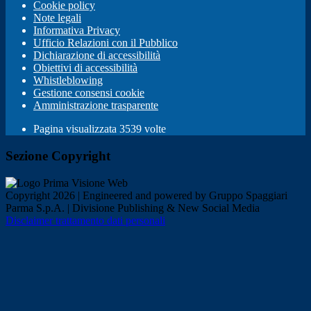
Cookie policy
Note legali
Informativa Privacy
Ufficio Relazioni con il Pubblico
Dichiarazione di accessibilità
Obiettivi di accessibilità
Whistleblowing
Gestione consensi cookie
Amministrazione trasparente
Pagina visualizzata
3539
volte
Sezione Copyright
Copyright 2026 | Engineered and powered by Gruppo Spaggiari
Parma S.p.A. | Divisione Publishing & New Social Media
Disclaimer trattamento dati personali