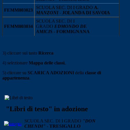
SCUOLA SEC. DI I GRADO
A.
FEMM803023
MANZONI
-
JOLANDA DI SAVOIA
SCUOLA SEC. DI I
FEMM803034
GRADO
EDMONDO DE
AMICIS
-
FORMIGNANA
3) cliccare sul tasto
Ricerca
4) selezionare
Mappa delle classi
,
5) cliccare su
SCARICA ADOZIONI
della
classe di
appartenenza
.
"Libri di testo" in adozione
SCUOLA SEC. DI I GRADO
"
DON
CHENDI"
-
TRESIGALLO