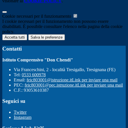
visionare la
COOKIE POLICY
.
Cookie necessari per il funzionamento
I cookie necessari per il funzionamento non possono essere
disabilitati. È possibile consultare l'elenco nella pagina della cookie
policy.
Accetta tutti
Salva le preferenze
Contatti
Istituto Comprensivo "Don Chendi"
Via Franceschini, 2 - località Tresigallo, Tresignana (FE)
Tel:
0533 600978
Email:
feic803001@istruzione.it
Link per inviare una mail
PEC:
feic803001@pec.istruzione.it
Link per inviare una mail
C.F.: 93053610387
Seguici su
Twitter
Instagram