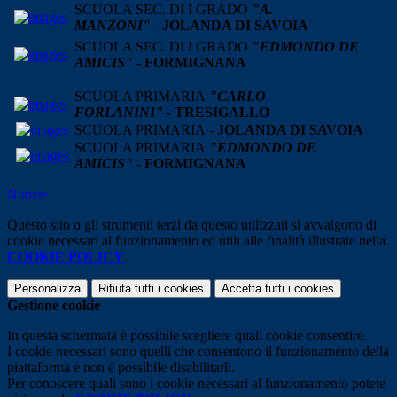
SCUOLA SEC. DI I GRADO
"
A.
MANZONI"
-
JOLANDA DI SAVOIA
SCUOLA SEC. DI I GRADO
"
EDMONDO DE
AMICIS"
-
FORMIGNANA
SCUOLA PRIMARIA
"CARLO
FORLANINI"
-
TRESIGALLO
SCUOLA PRIMARIA
-
JOLANDA DI SAVOIA
SCUOLA PRIMARIA
"
EDMONDO DE
AMICIS"
-
FORMIGNANA
Notizie
Questo sito o gli strumenti terzi da questo utilizzati si avvalgono di
cookie necessari al funzionamento ed utili alle finalità illustrate nella
COOKIE POLICY
.
Personalizza
Rifiuta tutti
i cookies
Accetta tutti
i cookies
Gestione cookie
In questa schermata è possibile scegliere quali cookie consentire.
I cookie necessari sono quelli che consentono il funzionamento della
piattaforma e non è possibile disabilitarli.
Per conoscere quali sono i cookie necessari al funzionamento potete