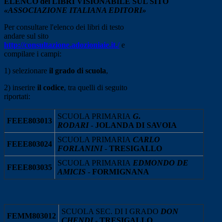
ELENCO dei LIBRI VISIONABILE SUL SITO
«ASSOCIAZIONE ITALIANA EDITORI»
Per consultare l'elenco dei libri di testo
andare sul sito
http://consultazione.adozioniaie.it./
e
compilare i campi:
1) selezionare
il grado di scuola
,
2) inserire
il codice
, tra quelli di seguito
riportati:
SCUOLA PRIMARIA
G.
FEEE803013
RODARI
-
JOLANDA DI SAVOIA
SCUOLA PRIMARIA
CARLO
FEEE803024
FORLANINI
-
TRESIGALLO
SCUOLA PRIMARIA
EDMONDO DE
FEEE803035
AMICIS
-
FORMIGNANA
SCUOLA SEC. DI I GRADO
DON
FEMM803012
CHENDI
-
TRESIGALLO