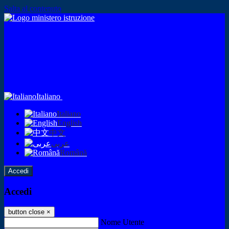
Salta al contenuto
Italiano
Italiano
English
中文
عربى
Română
Accedi
Accedi
button close
×
Nome Utente