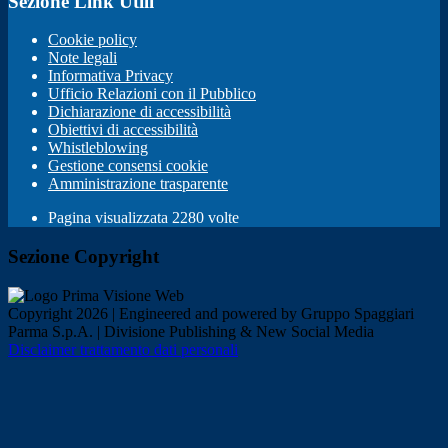
Sezione Link Utili
Cookie policy
Note legali
Informativa Privacy
Ufficio Relazioni con il Pubblico
Dichiarazione di accessibilità
Obiettivi di accessibilità
Whistleblowing
Gestione consensi cookie
Amministrazione trasparente
Pagina visualizzata
2280
volte
Sezione Copyright
Copyright 2026 | Engineered and powered by Gruppo Spaggiari
Parma S.p.A. | Divisione Publishing & New Social Media
Disclaimer trattamento dati personali