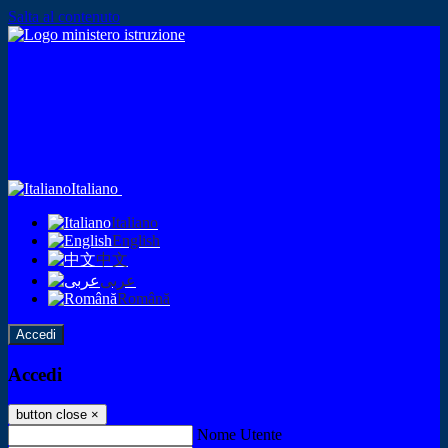
Salta al contenuto
Italiano
Italiano
English
中文
عربى
Română
Accedi
Accedi
button close
×
Nome Utente