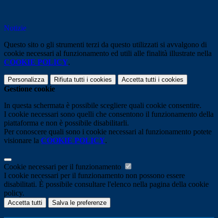
Notizie
Questo sito o gli strumenti terzi da questo utilizzati si avvalgono di
cookie necessari al funzionamento ed utili alle finalità illustrate nella
COOKIE POLICY
.
Personalizza
Rifiuta tutti
i cookies
Accetta tutti
i cookies
Gestione cookie
In questa schermata è possibile scegliere quali cookie consentire.
I cookie necessari sono quelli che consentono il funzionamento della
piattaforma e non è possibile disabilitarli.
Per conoscere quali sono i cookie necessari al funzionamento potete
visionare la
COOKIE POLICY
.
Cookie necessari per il funzionamento
I cookie necessari per il funzionamento non possono essere
disabilitati. È possibile consultare l'elenco nella pagina della cookie
policy.
Accetta tutti
Salva le preferenze