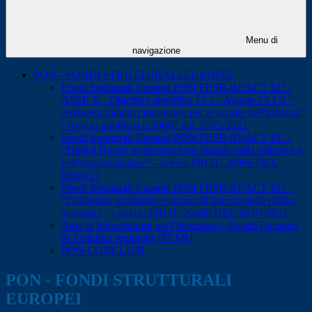
Menu di
navigazione
PON - FONDI STRUTTURALI EUROPEI
Fondi Strutturali Europei PON FESR-REACT EU -
ASSE V - Obiettivo specifico 13.1 - Azione 13.1.5 "
Ambienti didattici innovativi per le scuole dell'Infanzia"
- Avviso pubblico n.38007 del 27/05/2022
Fondi Strutturali Europei PON FESR-REACT EU -
“Digital Board: trasformazione digitale nella didattica e
nell'organizzazione” - avviso PROT. 28966 DEL
06/09/21
Fondi Strutturali Europei PON FESR-REACT EU -
“Cablaggio strutturato e sicuro all'interno degli edifici
scolastici ” - avviso PROT. 20480 DEL 20/07/2021
Asse II Infrastrutture per l'Istruzione - Fondo Europeo
di Sviluppo regionale (FESR)
PON CONCLUSI
PON - FONDI STRUTTURALI
EUROPEI