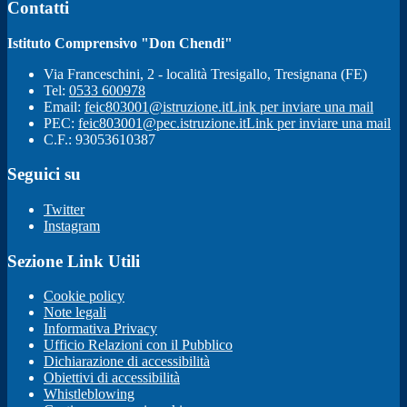
Contatti
Istituto Comprensivo "Don Chendi"
Via Franceschini, 2 - località Tresigallo, Tresignana (FE)
Tel:
0533 600978
Email:
feic803001@istruzione.it
Link per inviare una mail
PEC:
feic803001@pec.istruzione.it
Link per inviare una mail
C.F.: 93053610387
Seguici su
Twitter
Instagram
Sezione Link Utili
Cookie policy
Note legali
Informativa Privacy
Ufficio Relazioni con il Pubblico
Dichiarazione di accessibilità
Obiettivi di accessibilità
Whistleblowing