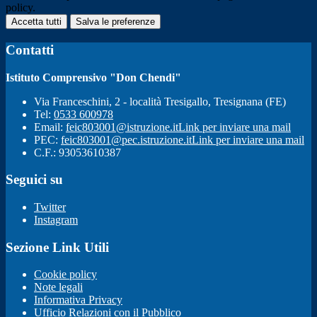
policy.
Accetta tutti
Salva le preferenze
Contatti
Istituto Comprensivo "Don Chendi"
Via Franceschini, 2 - località Tresigallo, Tresignana (FE)
Tel:
0533 600978
Email:
feic803001@istruzione.it
Link per inviare una mail
PEC:
feic803001@pec.istruzione.it
Link per inviare una mail
C.F.: 93053610387
Seguici su
Twitter
Instagram
Sezione Link Utili
Cookie policy
Note legali
Informativa Privacy
Ufficio Relazioni con il Pubblico