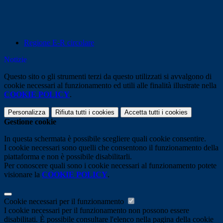
Regione E-R circolare
Notizie
Questo sito o gli strumenti terzi da questo utilizzati si avvalgono di
cookie necessari al funzionamento ed utili alle finalità illustrate nella
COOKIE POLICY
.
Personalizza
Rifiuta tutti
i cookies
Accetta tutti
i cookies
Gestione cookie
In questa schermata è possibile scegliere quali cookie consentire.
I cookie necessari sono quelli che consentono il funzionamento della
piattaforma e non è possibile disabilitarli.
Per conoscere quali sono i cookie necessari al funzionamento potete
visionare la
COOKIE POLICY
.
Cookie necessari per il funzionamento
I cookie necessari per il funzionamento non possono essere
disabilitati. È possibile consultare l'elenco nella pagina della cookie