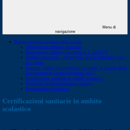
Menu di
navigazione
Norme igienico-sanitarie nella scuola
Disposizioni obbligo vaccinale
Disposizioni obbligo vaccinale A.S. 2018/19
Obbligo vaccinale - alunni della scuola Primaria e Sec.
di I grado
Decreto - legge "prevenzione vaccinale" a seguito della
conversione in Legge (28 luglio 2017)
Certificazioni sanitarie in ambito scolastico
Protocollo somministrazione farmaci
Regolamento Pediatrico
Certificazioni sanitarie in ambito
scolastico