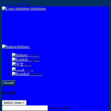
Salta al contenuto
Italiano
Italiano
English
中文
عربى
Română
Accedi
Accedi
button close
×
Nome Utente