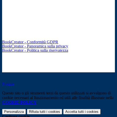
BookCreator - Conformità GDPR
BookCreator - Panoramica sulla privacy
BookCreator - Politica sulla riservatezza
Notizie
Questo sito o gli strumenti terzi da questo utilizzati si avvalgono di
cookie necessari al funzionamento ed utili alle finalità illustrate nella
COOKIE POLICY
.
Personalizza
Rifiuta tutti
i cookies
Accetta tutti
i cookies
Gestione cookie