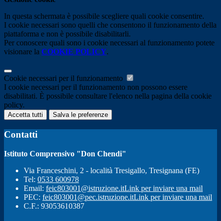
In questa schermata è possibile scegliere quali cookie consentire.
I cookie necessari sono quelli che consentono il funzionamento della
piattaforma e non è possibile disabilitarli.
Per conoscere quali sono i cookie necessari al funzionamento potete
visionare la
COOKIE POLICY
.
Cookie necessari per il funzionamento
I cookie necessari per il funzionamento non possono essere
disabilitati. È possibile consultare l'elenco nella pagina della cookie
policy.
Accetta tutti
Salva le preferenze
Contatti
Istituto Comprensivo "Don Chendi"
Via Franceschini, 2 - località Tresigallo, Tresignana (FE)
Tel:
0533 600978
Email:
feic803001@istruzione.it
Link per inviare una mail
PEC:
feic803001@pec.istruzione.it
Link per inviare una mail
C.F.: 93053610387