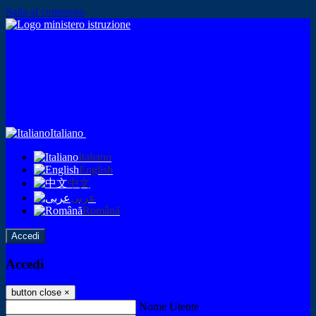
Salta al contenuto
Italiano
Italiano
English
中文
عربى
Română
Accedi
Accedi
button close
×
Nome Utente