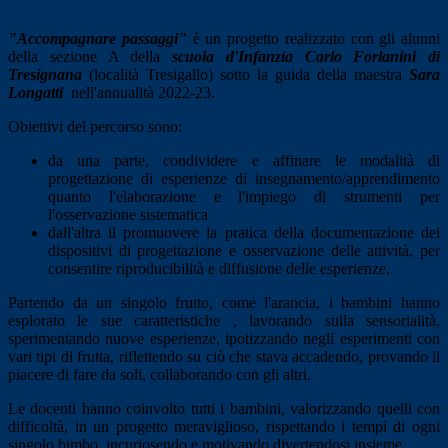
"Accompagnare passaggi"
è un progetto realizzato con gli alunni
della sezione A della
scuola d'Infanzia Carlo Forlanini di
Tresignana
(località Tresigallo) sotto la guida della maestra
Sara
Longatti
nell'annualità 2022-23.
Obiettivi del percorso sono:
da una parte, condividere e affinare le modalità di
progettazione di esperienze di insegnamento/apprendimento
quanto l'elaborazione e l'impiego di strumenti per
l'osservazione sistematica
dall'altra il promuovere la pratica della documentazione dei
dispositivi di progettazione e osservazione delle attività, per
consentire riproducibilità e diffusione delle esperienze.
Partendo da un singolo frutto, come l'arancia, i bambini hanno
esplorato le sue caratteristiche , lavorando sulla sensorialità,
sperimentando nuove esperienze, ipotizzando negli esperimenti con
vari tipi di frutta, riflettendo su ciò che stava accadendo, provando il
piacere di fare da soli, collaborando con gli altri.
Le docenti hanno coinvolto tutti i bambini, valorizzando quelli con
difficoltà, in un progetto meraviglioso, rispettando i tempi di ogni
singolo bimbo, incuriosendo e motivando divertendosi insieme.