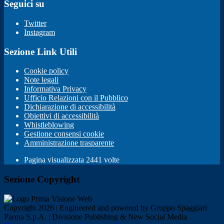
Seguici su
Twitter
Instagram
Sezione Link Utili
Cookie policy
Note legali
Informativa Privacy
Ufficio Relazioni con il Pubblico
Dichiarazione di accessibilità
Obiettivi di accessibilità
Whistleblowing
Gestione consensi cookie
Amministrazione trasparente
Pagina visualizzata
2441
volte
Sezione Copyright
Copyright 2026 | Engineered and powered by Gruppo Spaggiari
Parma S.p.A. | Divisione Publishing & New Social Media