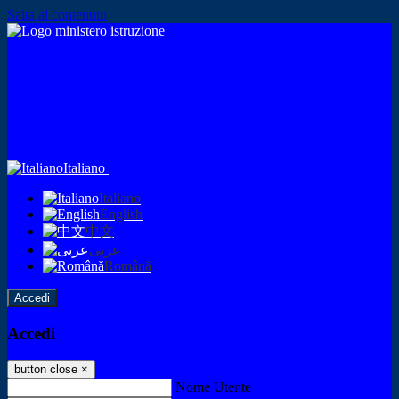
Salta al contenuto
Italiano
Italiano
English
中文
عربى
Română
Accedi
Accedi
button close
×
Nome Utente