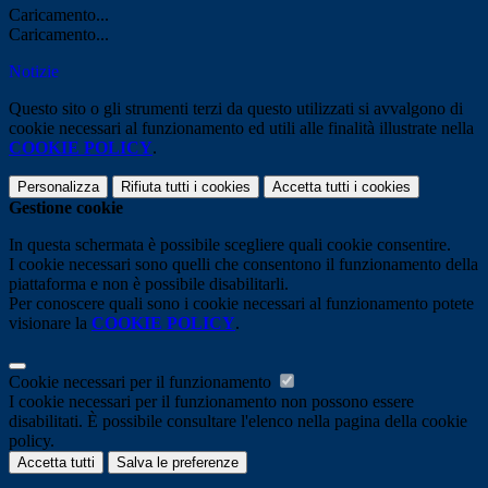
Caricamento...
Caricamento...
Notizie
Questo sito o gli strumenti terzi da questo utilizzati si avvalgono di
cookie necessari al funzionamento ed utili alle finalità illustrate nella
COOKIE POLICY
.
Personalizza
Rifiuta tutti
i cookies
Accetta tutti
i cookies
Gestione cookie
In questa schermata è possibile scegliere quali cookie consentire.
I cookie necessari sono quelli che consentono il funzionamento della
piattaforma e non è possibile disabilitarli.
Per conoscere quali sono i cookie necessari al funzionamento potete
visionare la
COOKIE POLICY
.
Cookie necessari per il funzionamento
I cookie necessari per il funzionamento non possono essere
disabilitati. È possibile consultare l'elenco nella pagina della cookie
policy.
Accetta tutti
Salva le preferenze