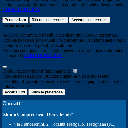
cookie necessari al funzionamento ed utili alle finalità illustrate nella
COOKIE POLICY
.
Personalizza
Rifiuta tutti
i cookies
Accetta tutti
i cookies
Gestione cookie
In questa schermata è possibile scegliere quali cookie consentire.
I cookie necessari sono quelli che consentono il funzionamento della
piattaforma e non è possibile disabilitarli.
Per conoscere quali sono i cookie necessari al funzionamento potete
visionare la
COOKIE POLICY
.
Cookie necessari per il funzionamento
I cookie necessari per il funzionamento non possono essere
disabilitati. È possibile consultare l'elenco nella pagina della cookie
policy.
Accetta tutti
Salva le preferenze
Contatti
Istituto Comprensivo "Don Chendi"
Via Franceschini, 2 - località Tresigallo, Tresignana (FE)