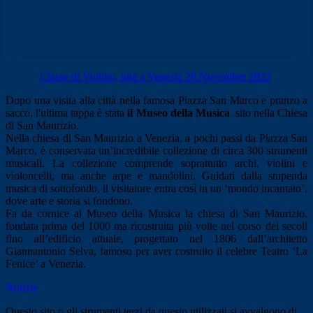
Classe di Violino, gita a Venezia 26 Novembre 2022
Dopo una visita alla città nella famosa Piazza San Marco e pranzo a
sacco, l'ultima tappa è stata
il Museo della Musica
sito nella Chiesa
di San Maurizio.
N
ella chiesa di San Maurizio a Venezia, a pochi passi da Piazza San
Marco, è conservata un’incredibile collezione di circa 300 strumenti
musicali. La collezione comprende soprattutto archi, violini e
violoncelli, ma anche arpe e mandolini. Guidati dalla stupenda
musica di sottofondo, il visitatore entra così in un ‘mondo incantato’,
dove arte e storia si fondono.
Fa da cornice al Museo della Musica la chiesa di San Maurizio,
fondata prima del 1000 ma ricostruita più volte nel corso dei secoli
fino all’edificio attuale, progettato nel 1806 dall’architetto
Giannantonio Selva, famoso per aver costruito il celebre Teatro ‘La
Fenice’ a Venezia.
Notizie
Questo sito o gli strumenti terzi da questo utilizzati si avvalgono di