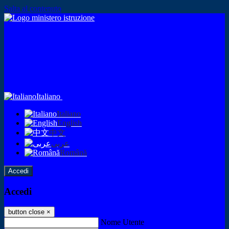
Salta al contenuto
Italiano
Italiano
English
中文
عربى
Română
Accedi
Accedi
button close
×
Nome Utente