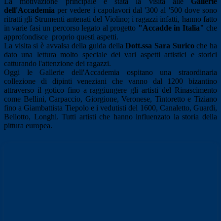
La motivazione principale è stata la visita alle
Gallerie
dell'Accademia
per vedere i capolavori dal '300 al '500 dove sono
ritratti gli Strumenti antenati del Violino; i ragazzi infatti, hanno fatto
in varie fasi un percorso legato al progetto
"Accadde in Italia"
che
approfondisce proprio questi aspetti.
La visita si è avvalsa della guida della
Dott.ssa Sara Surico
che ha
dato una lettura molto speciale dei vari aspetti artistici e storici
catturando l'attenzione dei ragazzi.
Oggi le Gallerie dell'Accademia ospitano una straordinaria
collezione di dipinti veneziani che vanno dal 1200 bizantino
attraverso il gotico fino a raggiungere gli artisti del Rinascimento
come Bellini, Carpaccio, Giorgione, Veronese, Tintoretto e Tiziano
fino a Giambattista Tiepolo e i vedutisti del 1600, Canaletto, Guardi,
Bellotto, Longhi. Tutti artisti che hanno influenzato la storia della
pittura europea.