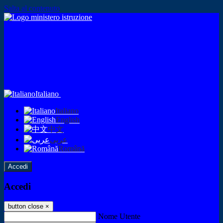
Salta al contenuto
Italiano
Italiano
English
中文
عربى
Română
Accedi
Accedi
button close
×
Nome Utente