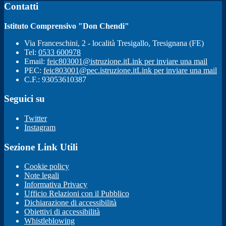
Contatti
Istituto Comprensivo "Don Chendi"
Via Franceschini, 2 - località Tresigallo, Tresignana (FE)
Tel:
0533 600978
Email:
feic803001@istruzione.it
Link per inviare una mail
PEC:
feic803001@pec.istruzione.it
Link per inviare una mail
C.F.: 93053610387
Seguici su
Twitter
Instagram
Sezione Link Utili
Cookie policy
Note legali
Informativa Privacy
Ufficio Relazioni con il Pubblico
Dichiarazione di accessibilità
Obiettivi di accessibilità
Whistleblowing