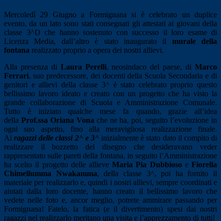
Mercoledì 29 Giugno a Formignana si è celebrato un duplice
evento, da un lato sono stati consegnati gli attestati ai giovani della
classe 3^D che hanno sostenuto con successo il loro esame di
Licenza Media, dall’altro è stato inaugurato il
murale della
fontana
realizzato proprio a opera dei nostri allievi.
Alla presenza di
Laura Perelli
, neosindaco del paese, di
Marco
Ferrari
, suo predecessore, dei docenti della Scuola Secondaria e di
genitori e allievi della classe 3^ è stato celebrato proprio questo
bellissimo lavoro ideato e creato con un progetto che ha visto la
grande collaborazione di Scuola e Amministrazione Comunale.
Tutto è iniziato qualche mese fa quando, grazie all’idea
della
Prof.ssa Oriana Vona
che ne ha, poi, seguito l’evoluzione in
ogni suo aspetto, fino alla meravigliosa realizzazione finale.
Ai
ragazzi delle classi 2^ e 3^
inizialmente è stato dato il compito di
realizzare il bozzetto del disegno che desideravano veder
rappresentato sulle pareti della fontana, in seguito l’Amministrazione
ha scelto il progetto delle allieve
Maria Pia Dubbioso
e
Fiorella
Chimellumma Nwakamma
, della classe 3^, poi ha fornito il
materiale per realizzarlo e, quindi i nostri allievi, sempre coordinati e
aiutati dalla loro docente, hanno creato il bellissimo lavoro che
vedete nelle foto e, ancor meglio, potrete ammirare passando per
Formignana! Fatelo, la fatica (e il divertimento) spesi dai nostri
ragazzi nel realizzarlo meritano una visita e l’apprezzamento di tutti!