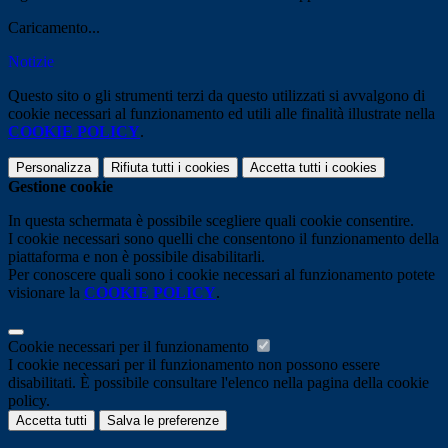
Caricamento...
Notizie
Questo sito o gli strumenti terzi da questo utilizzati si avvalgono di
cookie necessari al funzionamento ed utili alle finalità illustrate nella
COOKIE POLICY
.
Personalizza
Rifiuta tutti
i cookies
Accetta tutti
i cookies
Gestione cookie
In questa schermata è possibile scegliere quali cookie consentire.
I cookie necessari sono quelli che consentono il funzionamento della
piattaforma e non è possibile disabilitarli.
Per conoscere quali sono i cookie necessari al funzionamento potete
visionare la
COOKIE POLICY
.
Cookie necessari per il funzionamento
I cookie necessari per il funzionamento non possono essere
disabilitati. È possibile consultare l'elenco nella pagina della cookie
policy.
Accetta tutti
Salva le preferenze