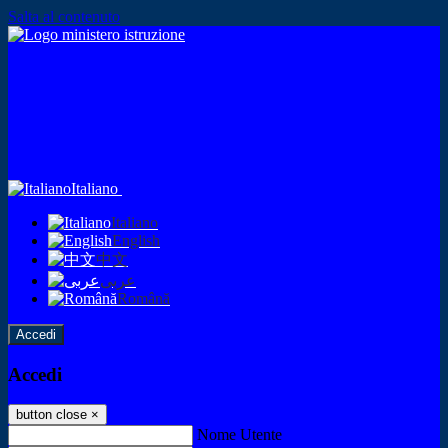
Salta al contenuto
Italiano
Italiano
English
中文
عربى
Română
Accedi
Accedi
button close
×
Nome Utente