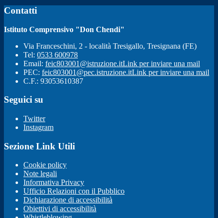
Contatti
Istituto Comprensivo "Don Chendi"
Via Franceschini, 2 - località Tresigallo, Tresignana (FE)
Tel:
0533 600978
Email:
feic803001@istruzione.it
Link per inviare una mail
PEC:
feic803001@pec.istruzione.it
Link per inviare una mail
C.F.: 93053610387
Seguici su
Twitter
Instagram
Sezione Link Utili
Cookie policy
Note legali
Informativa Privacy
Ufficio Relazioni con il Pubblico
Dichiarazione di accessibilità
Obiettivi di accessibilità
Whistleblowing