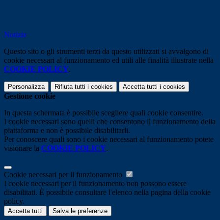
Notizie
Questo sito o gli strumenti terzi da questo utilizzati si avvalgono di
cookie necessari al funzionamento ed utili alle finalità illustrate nella
COOKIE POLICY
.
Personalizza
Rifiuta tutti
i cookies
Accetta tutti
i cookies
Gestione cookie
In questa schermata è possibile scegliere quali cookie consentire.
I cookie necessari sono quelli che consentono il funzionamento della
piattaforma e non è possibile disabilitarli.
Per conoscere quali sono i cookie necessari al funzionamento potete
visionare la
COOKIE POLICY
.
Cookie necessari per il funzionamento
I cookie necessari per il funzionamento non possono essere
disabilitati. È possibile consultare l'elenco nella pagina della cookie
policy.
Accetta tutti
Salva le preferenze