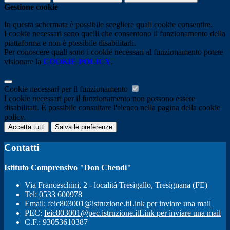
Gestione cookie
In questa schermata è possibile scegliere quali cookie consentire.
I cookie necessari sono quelli che consentono il funzionamento della
piattaforma e non è possibile disabilitarli.
Per conoscere quali sono i cookie necessari al funzionamento potete
visionare la
COOKIE POLICY
.
Cookie necessari per il funzionamento
I cookie necessari per il funzionamento non possono essere
disabilitati. È possibile consultare l'elenco nella pagina della cookie
policy.
Accetta tutti
Salva le preferenze
Contatti
Istituto Comprensivo "Don Chendi"
Via Franceschini, 2 - località Tresigallo, Tresignana (FE)
Tel:
0533 600978
Email:
feic803001@istruzione.it
Link per inviare una mail
PEC:
feic803001@pec.istruzione.it
Link per inviare una mail
C.F.: 93053610387