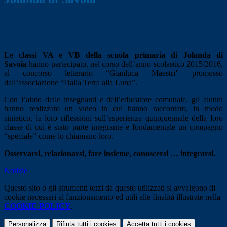
Le classi VA e VB della scuola primaria di Jolanda di
Savoia
hanno partecipato, nel corso dell’anno scolastico 2015/2016,
al concorso letterario “Gianluca Maestri” promosso
dall’associazione “Dalla Terra alla Luna”.
Con l’aiuto delle insegnanti e dell’educatore comunale, gli alunni
hanno realizzato un video in cui hanno raccontato, in modo
sintetico, la loro riflessioni sull’esperienza quinquennale della loro
classe di cui è stato parte integrante e fondamentale un compagno
“speciale” come lo chiamano loro.
Osservarsi, relazionarsi, fare insieme, conoscersi … integrarsi.
Notizie
Questo sito o gli strumenti terzi da questo utilizzati si avvalgono di
cookie necessari al funzionamento ed utili alle finalità illustrate nella
COOKIE POLICY
.
Personalizza
Rifiuta tutti
i cookies
Accetta tutti
i cookies