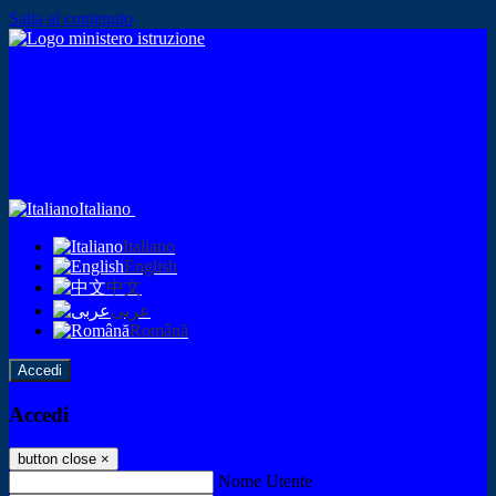
Salta al contenuto
Italiano
Italiano
English
中文
عربى
Română
Accedi
Accedi
button close
×
Nome Utente