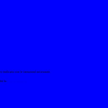
o indicato con le istruzioni necessarie.
ite la
Login Spaggiari