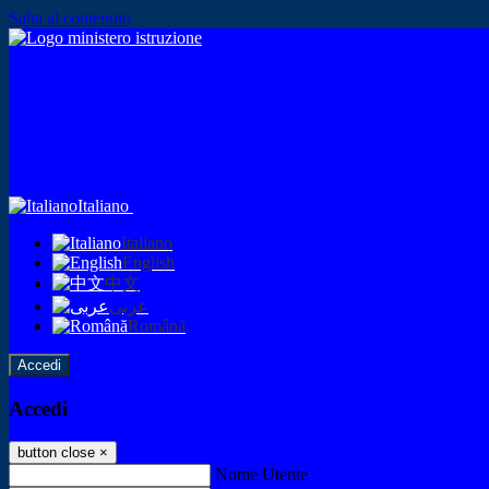
Salta al contenuto
Italiano
Italiano
English
中文
عربى
Română
Accedi
Accedi
button close
×
Nome Utente