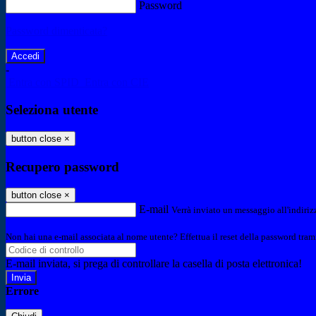
Password
Password dimenticata?
-
Entra con SPID
Entra con CIE
Seleziona utente
button close
×
Recupero password
button close
×
E-mail
Verrà inviato un messaggio all'indirizz
Non hai una e-mail associata al nome utente? Effettua il reset della password tram
E-mail inviata, si prega di controllare la casella di posta elettronica!
Errore