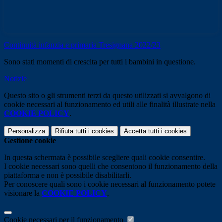
Continuità infanzia e primaria Tresignana 2022/23
Sono stati momenti di crescita per tutti i bambini in questione.
Notizie
Questo sito o gli strumenti terzi da questo utilizzati si avvalgono di
cookie necessari al funzionamento ed utili alle finalità illustrate nella
COOKIE POLICY
.
Personalizza
Rifiuta tutti
i cookies
Accetta tutti
i cookies
Gestione cookie
In questa schermata è possibile scegliere quali cookie consentire.
I cookie necessari sono quelli che consentono il funzionamento della
piattaforma e non è possibile disabilitarli.
Per conoscere quali sono i cookie necessari al funzionamento potete
visionare la
COOKIE POLICY
.
Cookie necessari per il funzionamento