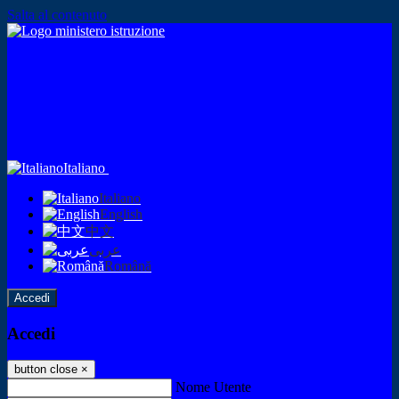
Salta al contenuto
Italiano
Italiano
English
中文
عربى
Română
Accedi
Accedi
button close
×
Nome Utente