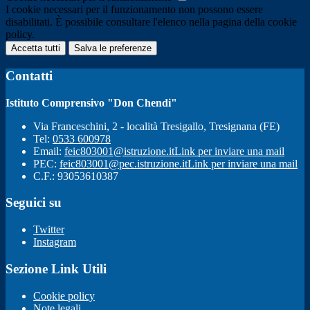
I cookie necessari per il funzionamento non possono essere
disabilitati. È possibile consultare l'elenco nella pagina della cookie
policy.
Accetta tutti
Salva le preferenze
Contatti
Istituto Comprensivo "Don Chendi"
Via Franceschini, 2 - località Tresigallo, Tresignana (FE)
Tel:
0533 600978
Email:
feic803001@istruzione.it
Link per inviare una mail
PEC:
feic803001@pec.istruzione.it
Link per inviare una mail
C.F.: 93053610387
Seguici su
Twitter
Instagram
Sezione Link Utili
Cookie policy
Note legali