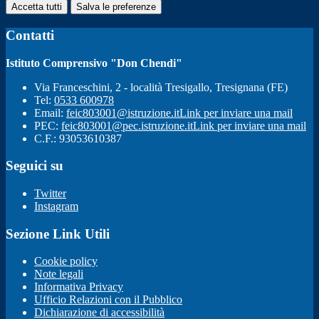
Accetta tutti
Salva le preferenze
Contatti
Istituto Comprensivo "Don Chendi"
Via Franceschini, 2 - località Tresigallo, Tresignana (FE)
Tel:
0533 600978
Email:
feic803001@istruzione.it
Link per inviare una mail
PEC:
feic803001@pec.istruzione.it
Link per inviare una mail
C.F.: 93053610387
Seguici su
Twitter
Instagram
Sezione Link Utili
Cookie policy
Note legali
Informativa Privacy
Ufficio Relazioni con il Pubblico
Dichiarazione di accessibilità