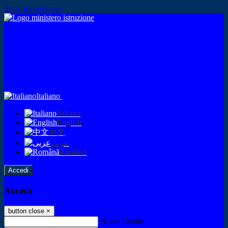
Salta al contenuto
Italiano
Italiano
English
中文
عربى
Română
Accedi
Accedi
button close
×
Nome Utente