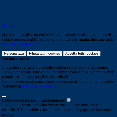
Notizie
Questo sito o gli strumenti terzi da questo utilizzati si avvalgono di
cookie necessari al funzionamento ed utili alle finalità illustrate nella
COOKIE POLICY
.
Personalizza
Rifiuta tutti
i cookies
Accetta tutti
i cookies
Gestione cookie
In questa schermata è possibile scegliere quali cookie consentire.
I cookie necessari sono quelli che consentono il funzionamento della
piattaforma e non è possibile disabilitarli.
Per conoscere quali sono i cookie necessari al funzionamento potete
visionare la
COOKIE POLICY
.
Cookie necessari per il funzionamento
I cookie necessari per il funzionamento non possono essere
disabilitati. È possibile consultare l'elenco nella pagina della cookie
policy.