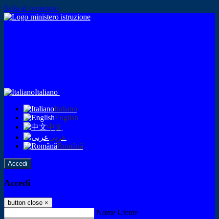
Salta al contenuto
Italiano
Italiano
English
中文
عربى
Română
Accedi
Accedi
button close
×
Nome Utente