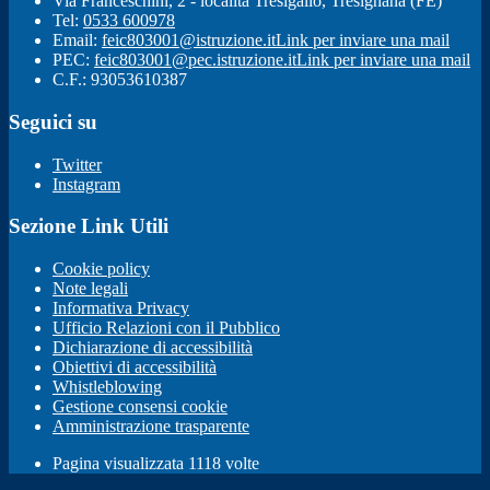
Via Franceschini, 2 - località Tresigallo, Tresignana (FE)
Tel:
0533 600978
Email:
feic803001@istruzione.it
Link per inviare una mail
PEC:
feic803001@pec.istruzione.it
Link per inviare una mail
C.F.: 93053610387
Seguici su
Twitter
Instagram
Sezione Link Utili
Cookie policy
Note legali
Informativa Privacy
Ufficio Relazioni con il Pubblico
Dichiarazione di accessibilità
Obiettivi di accessibilità
Whistleblowing
Gestione consensi cookie
Amministrazione trasparente
Pagina visualizzata
1118
volte