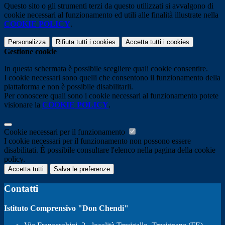
Questo sito o gli strumenti terzi da questo utilizzati si avvalgono di
cookie necessari al funzionamento ed utili alle finalità illustrate nella
COOKIE POLICY
.
Personalizza
Rifiuta tutti
i cookies
Accetta tutti
i cookies
Gestione cookie
In questa schermata è possibile scegliere quali cookie consentire.
I cookie necessari sono quelli che consentono il funzionamento della
piattaforma e non è possibile disabilitarli.
Per conoscere quali sono i cookie necessari al funzionamento potete
visionare la
COOKIE POLICY
.
Cookie necessari per il funzionamento
I cookie necessari per il funzionamento non possono essere
disabilitati. È possibile consultare l'elenco nella pagina della cookie
policy.
Accetta tutti
Salva le preferenze
Contatti
Istituto Comprensivo "Don Chendi"