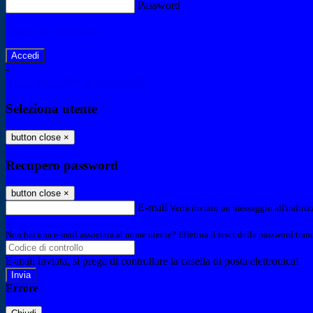
Password
Password dimenticata?
-
Entra con SPID
Entra con CIE
Seleziona utente
button close
×
Recupero password
button close
×
E-mail
Verrà inviato un messaggio all'indirizz
Non hai una e-mail associata al nome utente? Effettua il reset della password tram
E-mail inviata, si prega di controllare la casella di posta elettronica!
Errore