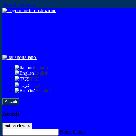
Salta al contenuto
Italiano
Italiano
English
中文
عربى
Română
Accedi
Accedi
button close
×
Nome Utente