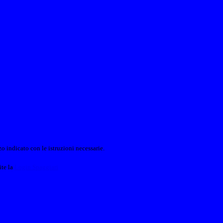
o indicato con le istruzioni necessarie.
ite la
Login Spaggiari