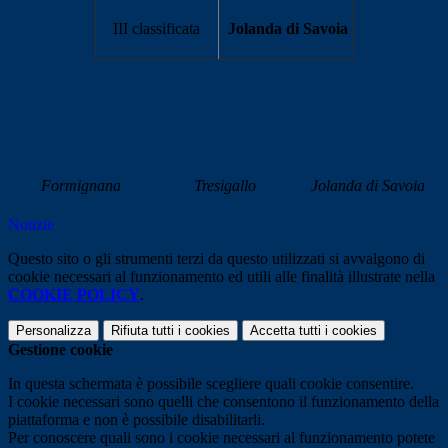
III classificata
Jolanda di Savoia
Formignana
Tresigallo
Jolanda di Savoia
Notizie
Questo sito o gli strumenti terzi da questo utilizzati si avvalgono di
cookie necessari al funzionamento ed utili alle finalità illustrate nella
COOKIE POLICY
.
Personalizza
Rifiuta tutti
i cookies
Accetta tutti
i cookies
Gestione cookie
In questa schermata è possibile scegliere quali cookie consentire.
I cookie necessari sono quelli che consentono il funzionamento della
piattaforma e non è possibile disabilitarli.
Per conoscere quali sono i cookie necessari al funzionamento potete