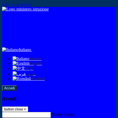
Salta al contenuto
Italiano
Italiano
English
中文
عربى
Română
Accedi
Accedi
button close
×
Nome Utente