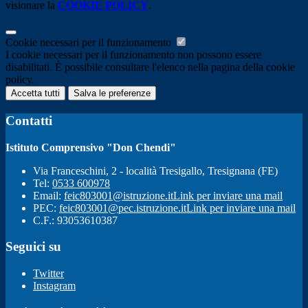
visionare la
COOKIE POLICY
.
Cookie necessari per il funzionamento
I cookie necessari per il funzionamento non possono essere
disabilitati. È possibile consultare l'elenco nella pagina della cookie
policy.
Accetta tutti
Salva le preferenze
Contatti
Istituto Comprensivo "Don Chendi"
Via Franceschini, 2 - località Tresigallo, Tresignana (FE)
Tel:
0533 600978
Email:
feic803001@istruzione.it
Link per inviare una mail
PEC:
feic803001@pec.istruzione.it
Link per inviare una mail
C.F.: 93053610387
Seguici su
Twitter
Instagram