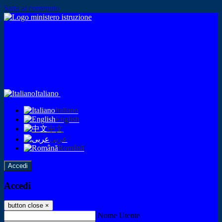
Salta al contenuto
Italiano
Italiano
English
中文
عربى
Română
Accedi
Accedi
button close
×
Nome Utente