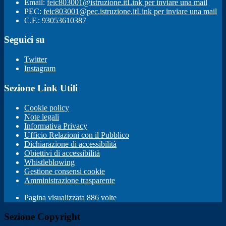
Email:
feic803001@istruzione.it
Link per inviare una mail
PEC:
feic803001@pec.istruzione.it
Link per inviare una mail
C.F.: 93053610387
Seguici su
Twitter
Instagram
Sezione Link Utili
Cookie policy
Note legali
Informativa Privacy
Ufficio Relazioni con il Pubblico
Dichiarazione di accessibilità
Obiettivi di accessibilità
Whistleblowing
Gestione consensi cookie
Amministrazione trasparente
Pagina visualizzata
886
volte
Sezione Copyright