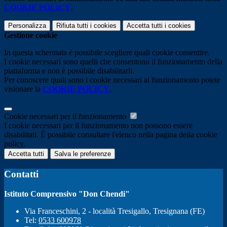
COOKIE POLICY
.
Personalizza
Rifiuta tutti
i cookies
Accetta tutti
i cookies
Gestione cookie
In questa schermata è possibile scegliere quali cookie consentire.
I cookie necessari sono quelli che consentono il funzionamento della
piattaforma e non è possibile disabilitarli.
Per conoscere quali sono i cookie necessari al funzionamento potete
visionare la
COOKIE POLICY
.
Cookie necessari per il funzionamento
I cookie necessari per il funzionamento non possono essere
disabilitati. È possibile consultare l'elenco nella pagina della cookie
policy.
Accetta tutti
Salva le preferenze
Contatti
Istituto Comprensivo "Don Chendi"
Via Franceschini, 2 - località Tresigallo, Tresignana (FE)
Tel:
0533 600978