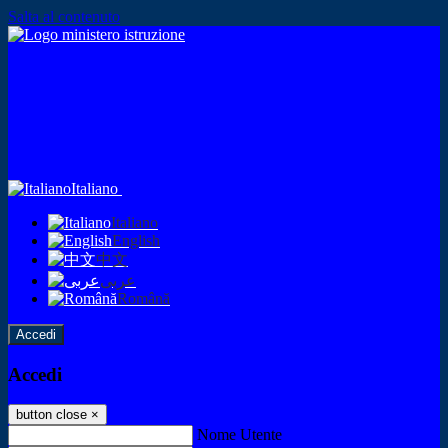
Salta al contenuto
Italiano
Italiano
English
中文
عربى
Română
Accedi
Accedi
button close
×
Nome Utente