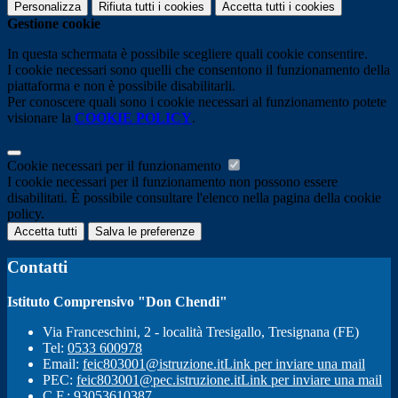
Personalizza
Rifiuta tutti
i cookies
Accetta tutti
i cookies
Gestione cookie
In questa schermata è possibile scegliere quali cookie consentire.
I cookie necessari sono quelli che consentono il funzionamento della
piattaforma e non è possibile disabilitarli.
Per conoscere quali sono i cookie necessari al funzionamento potete
visionare la
COOKIE POLICY
.
Cookie necessari per il funzionamento
I cookie necessari per il funzionamento non possono essere
disabilitati. È possibile consultare l'elenco nella pagina della cookie
policy.
Accetta tutti
Salva le preferenze
Contatti
Istituto Comprensivo "Don Chendi"
Via Franceschini, 2 - località Tresigallo, Tresignana (FE)
Tel:
0533 600978
Email:
feic803001@istruzione.it
Link per inviare una mail
PEC:
feic803001@pec.istruzione.it
Link per inviare una mail
C.F.: 93053610387