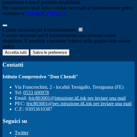
piattaforma e non è possibile disabilitarli.
Per conoscere quali sono i cookie necessari al funzionamento potete
visionare la
COOKIE POLICY
.
Cookie necessari per il funzionamento
I cookie necessari per il funzionamento non possono essere
disabilitati. È possibile consultare l'elenco nella pagina della cookie
policy.
Accetta tutti
Salva le preferenze
Contatti
Istituto Comprensivo "Don Chendi"
Via Franceschini, 2 - località Tresigallo, Tresignana (FE)
Tel:
0533 600978
Email:
feic803001@istruzione.it
Link per inviare una mail
PEC:
feic803001@pec.istruzione.it
Link per inviare una mail
C.F.: 93053610387
Seguici su
Twitter