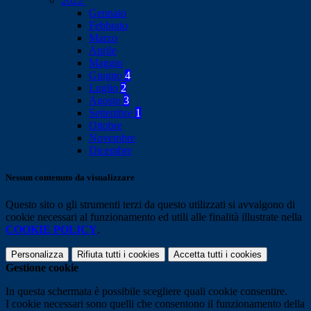
2022
Gennaio
Febbraio
Marzo
Aprile
Maggio
Giugno
4
Luglio
2
Agosto
3
Settembre
1
Ottobre
Novembre
Dicembre
Nessun contenuto da visualizzare
Questo sito o gli strumenti terzi da questo utilizzati si avvalgono di
cookie necessari al funzionamento ed utili alle finalità illustrate nella
COOKIE POLICY
.
Personalizza
Rifiuta tutti
i cookies
Accetta tutti
i cookies
Gestione cookie
In questa schermata è possibile scegliere quali cookie consentire.
I cookie necessari sono quelli che consentono il funzionamento della