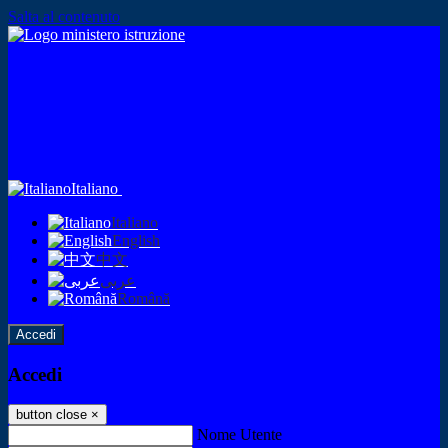
Salta al contenuto
Italiano
Italiano
English
中文
عربى
Română
Accedi
Accedi
button close
×
Nome Utente