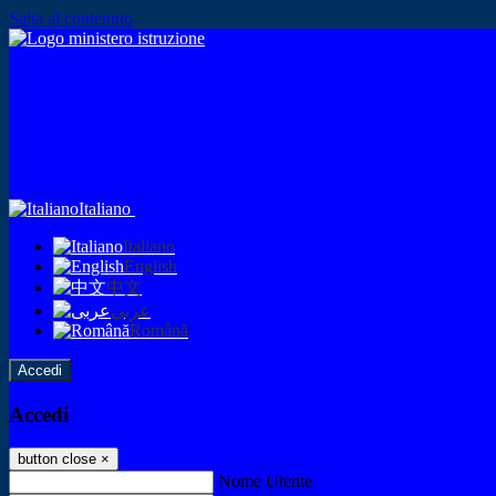
Salta al contenuto
Italiano
Italiano
English
中文
عربى
Română
Accedi
Accedi
button close
×
Nome Utente