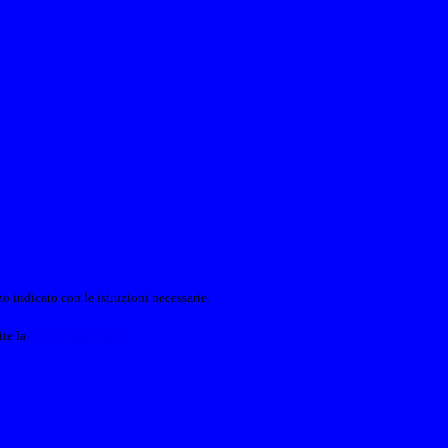
o indicato con le istruzioni necessarie.
ite la
Login Spaggiari