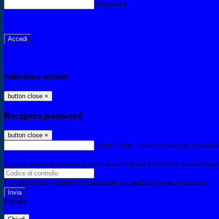
Password
Password dimenticata?
-
Entra con SPID
Entra con CIE
Seleziona utente
button close
×
Recupero password
button close
×
E-mail
Verrà inviato un messaggio all'indirizz
Non hai una e-mail associata al nome utente? Effettua il reset della password tram
E-mail inviata, si prega di controllare la casella di posta elettronica!
Errore