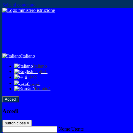
Salta al contenuto
Italiano
Italiano
English
中文
عربى
Română
Accedi
Accedi
button close
×
Nome Utente