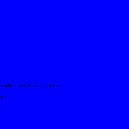
o indicato con le istruzioni necessarie.
ite la
Login Spaggiari