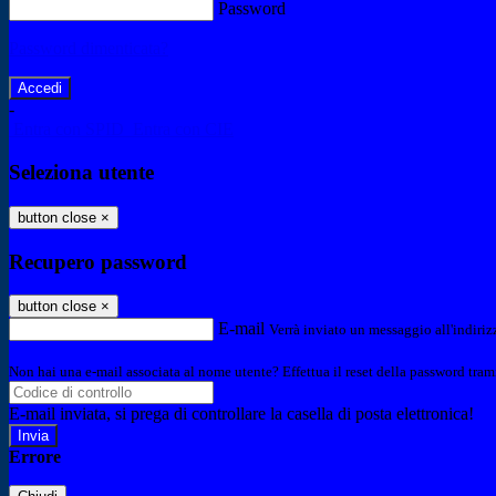
Password
Password dimenticata?
-
Entra con SPID
Entra con CIE
Seleziona utente
button close
×
Recupero password
button close
×
E-mail
Verrà inviato un messaggio all'indirizz
Non hai una e-mail associata al nome utente? Effettua il reset della password tram
E-mail inviata, si prega di controllare la casella di posta elettronica!
Errore