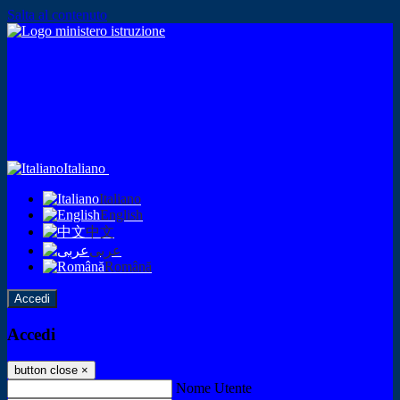
Salta al contenuto
Italiano
Italiano
English
中文
عربى
Română
Accedi
Accedi
button close
×
Nome Utente