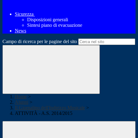
Sicurezza
Disposizioni generali
Sintesi piano di evacuazione
News
Campo di ricerca per le pagine del sito
Home
>
Alunni
>
Il Giornalino dell'Indirizzo Musicale
>
ATTIVITÀ - A.S. 2014/2015