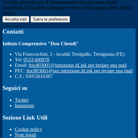
I cookie necessari per il funzionamento non possono essere
disabilitati. È possibile consultare l'elenco nella pagina della cookie
policy.
Accetta tutti
Salva le preferenze
Contatti
Istituto Comprensivo "Don Chendi"
Via Franceschini, 2 - località Tresigallo, Tresignana (FE)
Tel:
0533 600978
Email:
feic803001@istruzione.it
Link per inviare una mail
PEC:
feic803001@pec.istruzione.it
Link per inviare una mail
C.F.: 93053610387
Seguici su
Twitter
Instagram
Sezione Link Utili
Cookie policy
Note legali