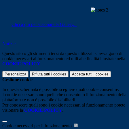
Clicca qui per visionare la Gallery...
Notizie
Questo sito o gli strumenti terzi da questo utilizzati si avvalgono di
cookie necessari al funzionamento ed utili alle finalità illustrate nella
COOKIE POLICY
.
Personalizza
Rifiuta tutti
i cookies
Accetta tutti
i cookies
Gestione cookie
In questa schermata è possibile scegliere quali cookie consentire.
I cookie necessari sono quelli che consentono il funzionamento della
piattaforma e non è possibile disabilitarli.
Per conoscere quali sono i cookie necessari al funzionamento potete
visionare la
COOKIE POLICY
.
Cookie necessari per il funzionamento