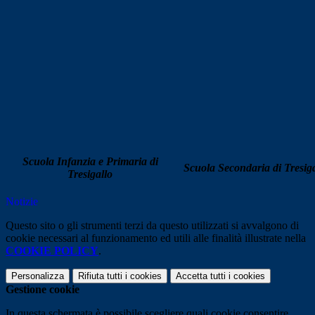
Scuola Infanzia e Primaria di
Scuola Secondaria di Tresiga
Tresigallo
Notizie
Questo sito o gli strumenti terzi da questo utilizzati si avvalgono di
cookie necessari al funzionamento ed utili alle finalità illustrate nella
COOKIE POLICY
.
Personalizza
Rifiuta tutti
i cookies
Accetta tutti
i cookies
Gestione cookie
In questa schermata è possibile scegliere quali cookie consentire.