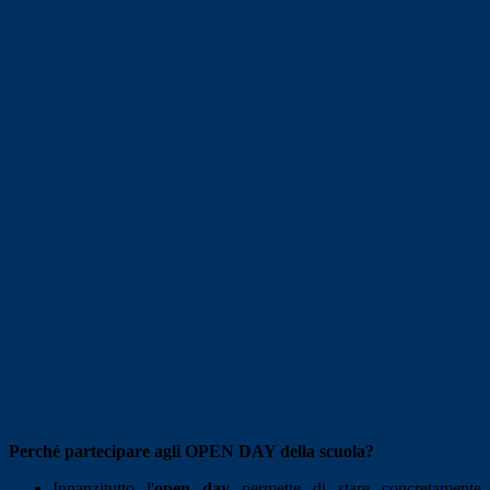
Perché partecipare agli OPEN DAY della scuola?
Innanzitutto l'
open day
permette di stare concretamente