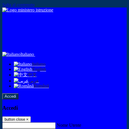
Salta al contenuto
Italiano
Italiano
English
中文
عربى
Română
Accedi
Accedi
button close
×
Nome Utente