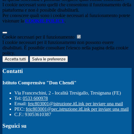
I cookie necessari sono quelli che consentono il funzionamento della
piattaforma e non è possibile disabilitarli.
Per conoscere quali sono i cookie necessari al funzionamento potete
visionare la
COOKIE POLICY
.
Cookie necessari per il funzionamento
I cookie necessari per il funzionamento non possono essere
disabilitati. È possibile consultare l'elenco nella pagina della cookie
policy.
Accetta tutti
Salva le preferenze
Contatti
Istituto Comprensivo "Don Chendi"
Via Franceschini, 2 - località Tresigallo, Tresignana (FE)
Tel:
0533 600978
Email:
feic803001@istruzione.it
Link per inviare una mail
PEC:
feic803001@pec.istruzione.it
Link per inviare una mail
C.F.: 93053610387
Seguici su