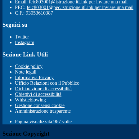
Email:
feic803001@istruzione.it
Link per inviare una mail
PEC:
feic803001@pec.istruzione.it
Link per inviare una mail
C.F.: 93053610387
Seguici su
Twitter
Instagram
Sezione Link Utili
Cookie policy
Note legali
Informativa Privacy
Ufficio Relazioni con il Pubblico
Dichiarazione di accessibilità
Obiettivi di accessibilità
Whistleblowing
Gestione consensi cookie
Amministrazione trasparente
Pagina visualizzata
967
volte
Sezione Copyright