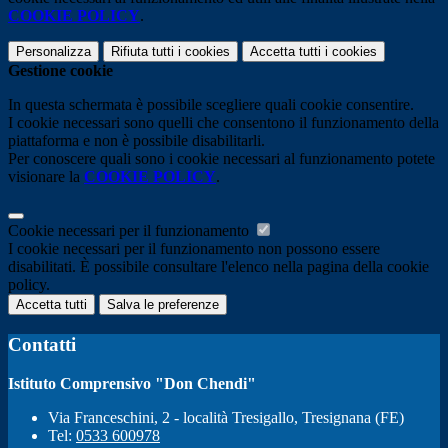
COOKIE POLICY
.
Personalizza
Rifiuta tutti
i cookies
Accetta tutti
i cookies
Gestione cookie
In questa schermata è possibile scegliere quali cookie consentire.
I cookie necessari sono quelli che consentono il funzionamento della
piattaforma e non è possibile disabilitarli.
Per conoscere quali sono i cookie necessari al funzionamento potete
visionare la
COOKIE POLICY
.
Cookie necessari per il funzionamento
I cookie necessari per il funzionamento non possono essere
disabilitati. È possibile consultare l'elenco nella pagina della cookie
policy.
Accetta tutti
Salva le preferenze
Contatti
Istituto Comprensivo "Don Chendi"
Via Franceschini, 2 - località Tresigallo, Tresignana (FE)
Tel:
0533 600978