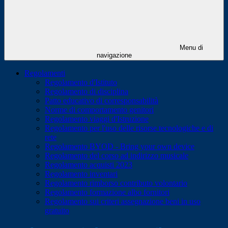
Menu di
navigazione
Regolamenti
Regolamento d'Istituto
Regolamento di disciplina
Patto educativo di corresponsabilità
Norme di comportamento genitori
Regolamento viaggi d'Istruzione
Regolamento per l'uso delle risorse tecnologiche e di
rete
Regolamento BYOD - Bring your own device
Regolamento del corso ad indirizzo musicale
Regolamento acquisti 2023
Regolamento inventari
Regolamento rimborso contributo volontario
Regolamento formazione albo fornitori
Regolamento sui criteri assegnazione beni in uso
gratuito