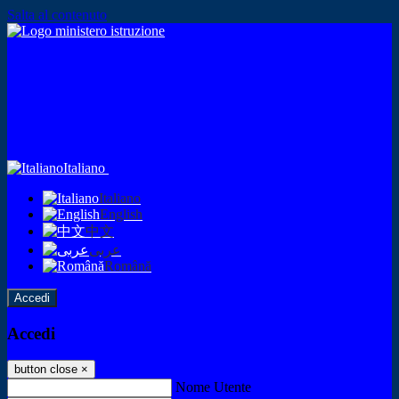
Salta al contenuto
Italiano
Italiano
English
中文
عربى
Română
Accedi
Accedi
button close
×
Nome Utente