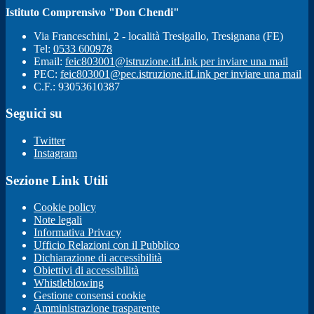
Istituto Comprensivo "Don Chendi"
Via Franceschini, 2 - località Tresigallo, Tresignana (FE)
Tel:
0533 600978
Email:
feic803001@istruzione.it
Link per inviare una mail
PEC:
feic803001@pec.istruzione.it
Link per inviare una mail
C.F.: 93053610387
Seguici su
Twitter
Instagram
Sezione Link Utili
Cookie policy
Note legali
Informativa Privacy
Ufficio Relazioni con il Pubblico
Dichiarazione di accessibilità
Obiettivi di accessibilità
Whistleblowing
Gestione consensi cookie
Amministrazione trasparente