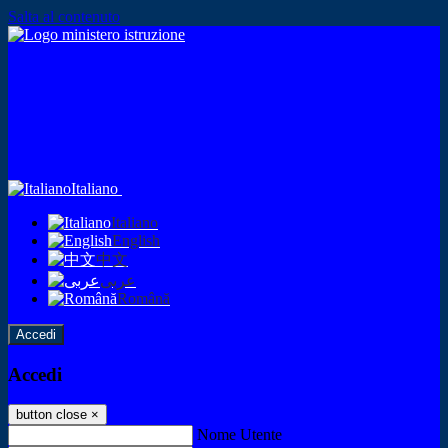
Salta al contenuto
Italiano
Italiano
English
中文
عربى
Română
Accedi
Accedi
button close
×
Nome Utente