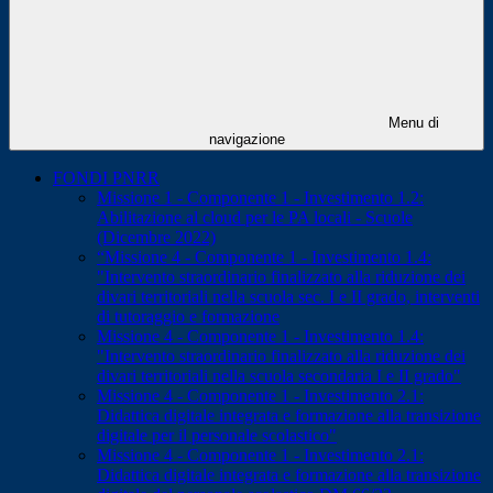
Menu di
navigazione
FONDI PNRR
Missione 1 - Componente 1 - Investimento 1.2:
Abilitazione al cloud per le PA locali - Scuole
(Dicembre 2022)
“Missione 4 - Componente 1 - Investimento 1.4:
"Intervento straordinario finalizzato alla riduzione dei
divari territoriali nella scuola sec. I e II grado, interventi
di tutoraggio e formazione
Missione 4 - Componente 1 - Investimento 1.4:
"Intervento straordinario finalizzato alla riduzione dei
divari territoriali nella scuola secondaria I e II grado"
Missione 4 - Componente 1 - Investimento 2.1:
Didattica digitale integrata e formazione alla transizione
digitale per il personale scolastico"
Missione 4 - Componente 1 - Investimento 2.1:
Didattica digitale integrata e formazione alla transizione