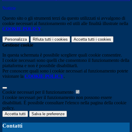
Notizie
Questo sito o gli strumenti terzi da questo utilizzati si avvalgono di
cookie necessari al funzionamento ed utili alle finalità illustrate nella
COOKIE POLICY
.
Personalizza
Rifiuta tutti
i cookies
Accetta tutti
i cookies
Gestione cookie
In questa schermata è possibile scegliere quali cookie consentire.
I cookie necessari sono quelli che consentono il funzionamento della
piattaforma e non è possibile disabilitarli.
Per conoscere quali sono i cookie necessari al funzionamento potete
visionare la
COOKIE POLICY
.
Cookie necessari per il funzionamento
I cookie necessari per il funzionamento non possono essere
disabilitati. È possibile consultare l'elenco nella pagina della cookie
policy.
Accetta tutti
Salva le preferenze
Contatti