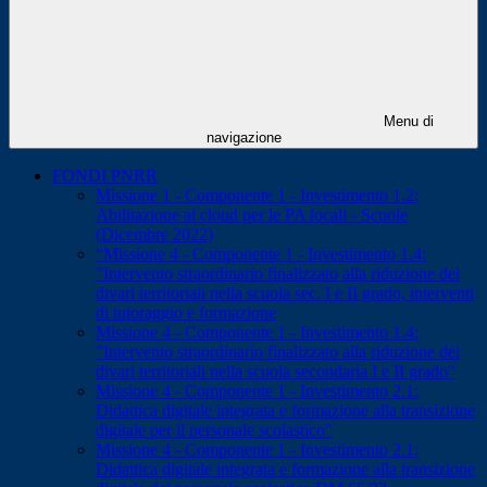
Menu di
navigazione
FONDI PNRR
Missione 1 - Componente 1 - Investimento 1.2:
Abilitazione al cloud per le PA locali - Scuole
(Dicembre 2022)
“Missione 4 - Componente 1 - Investimento 1.4:
"Intervento straordinario finalizzato alla riduzione dei
divari territoriali nella scuola sec. I e II grado, interventi
di tutoraggio e formazione
Missione 4 - Componente 1 - Investimento 1.4:
"Intervento straordinario finalizzato alla riduzione dei
divari territoriali nella scuola secondaria I e II grado"
Missione 4 - Componente 1 - Investimento 2.1:
Didattica digitale integrata e formazione alla transizione
digitale per il personale scolastico"
Missione 4 - Componente 1 - Investimento 2.1:
Didattica digitale integrata e formazione alla transizione