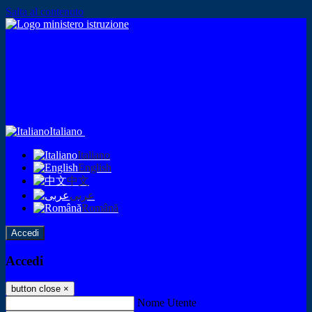
Salta al contenuto
Italiano
Italiano
English
中文
عربى
Română
Accedi
Accedi
button close
×
Nome Utente