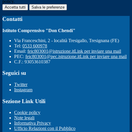
policy.
Accetta tutti
Salva le preferenze
Contatti
Istituto Comprensivo "Don Chendi"
Via Franceschini, 2 - località Tresigallo, Tresignana (FE)
Tel:
0533 600978
Email:
feic803001@istruzione.it
Link per inviare una mail
PEC:
feic803001@pec.istruzione.it
Link per inviare una mail
C.F.: 93053610387
Seguici su
Twitter
Instagram
Sezione Link Utili
Cookie policy
Note legali
Informativa Privacy
Ufficio Relazioni con il Pubblico