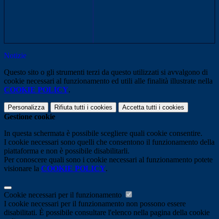
Notizie
Questo sito o gli strumenti terzi da questo utilizzati si avvalgono di
cookie necessari al funzionamento ed utili alle finalità illustrate nella
COOKIE POLICY
.
Personalizza
Rifiuta tutti
i cookies
Accetta tutti
i cookies
Gestione cookie
In questa schermata è possibile scegliere quali cookie consentire.
I cookie necessari sono quelli che consentono il funzionamento della
piattaforma e non è possibile disabilitarli.
Per conoscere quali sono i cookie necessari al funzionamento potete
visionare la
COOKIE POLICY
.
Cookie necessari per il funzionamento
I cookie necessari per il funzionamento non possono essere
disabilitati. È possibile consultare l'elenco nella pagina della cookie