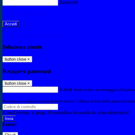
Password
Password dimenticata?
-
Entra con SPID
Entra con CIE
Seleziona utente
button close
×
Recupero password
button close
×
E-mail
Verrà inviato un messaggio all'indirizz
Non hai una e-mail associata al nome utente? Effettua il reset della password tram
E-mail inviata, si prega di controllare la casella di posta elettronica!
Errore