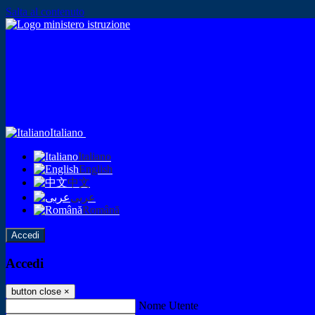
Salta al contenuto
Italiano
Italiano
English
中文
عربى
Română
Accedi
Accedi
button close
×
Nome Utente