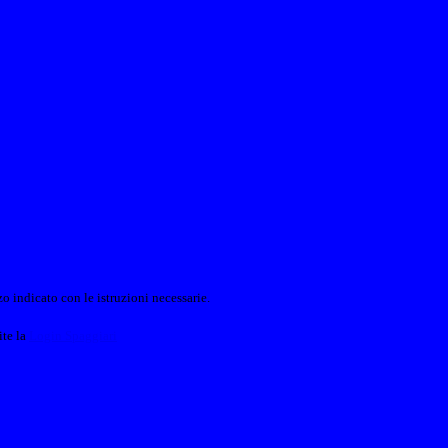
o indicato con le istruzioni necessarie.
ite la
Login Spaggiari