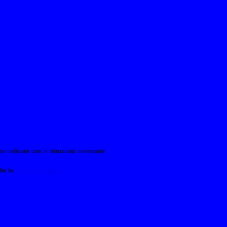
o indicato con le istruzioni necessarie.
ite la
Login Spaggiari