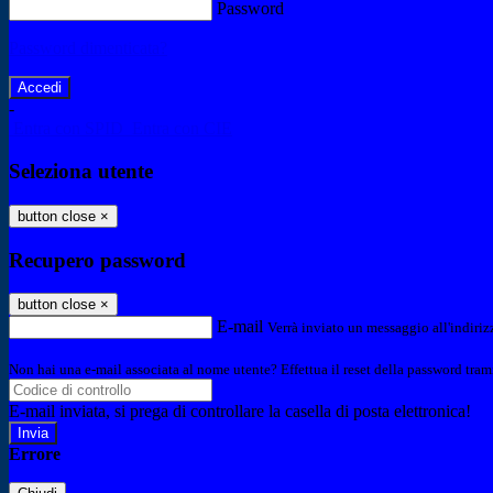
Password
Password dimenticata?
-
Entra con SPID
Entra con CIE
Seleziona utente
button close
×
Recupero password
button close
×
E-mail
Verrà inviato un messaggio all'indirizz
Non hai una e-mail associata al nome utente? Effettua il reset della password tram
E-mail inviata, si prega di controllare la casella di posta elettronica!
Errore