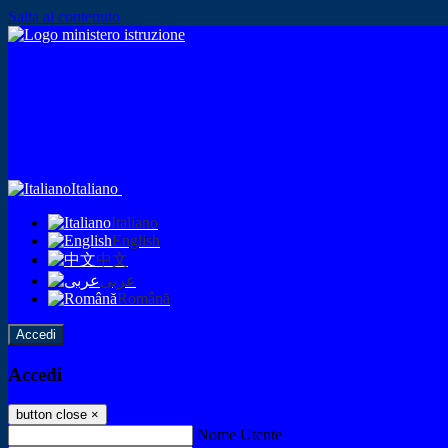
Salta al contenuto
Italiano
Italiano
English
中文
عربى
Română
Accedi
Accedi
button close
×
Nome Utente