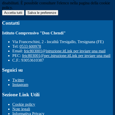
disabilitati. È possibile consultare l'elenco nella pagina della cookie
policy.
Accetta tutti
Salva le preferenze
Contatti
Istituto Comprensivo "Don Chendi"
Via Franceschini, 2 - località Tresigallo, Tresignana (FE)
Tel:
0533 600978
Email:
feic803001@istruzione.it
Link per inviare una mail
PEC:
feic803001@pec.istruzione.it
Link per inviare una mail
C.F.: 93053610387
Seguici su
Twitter
Instagram
Sezione Link Utili
Cookie policy
Note legali
Informativa Privacy