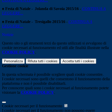
CONTINUA A LEGGERE...
♠
Festa di Natale - Jolanda di Savoia 2015/16 -
CONTINUA A
LEGGERE...
♠
Festa di Natale - Tresigallo 2015/16
-
CONTINUA A
LEGGERE...
Notizie
Questo sito o gli strumenti terzi da questo utilizzati si avvalgono di
cookie necessari al funzionamento ed utili alle finalità illustrate nella
COOKIE POLICY
.
Personalizza
Rifiuta tutti
i cookies
Accetta tutti
i cookies
Gestione cookie
In questa schermata è possibile scegliere quali cookie consentire.
I cookie necessari sono quelli che consentono il funzionamento della
piattaforma e non è possibile disabilitarli.
Per conoscere quali sono i cookie necessari al funzionamento potete
visionare la
COOKIE POLICY
.
Cookie necessari per il funzionamento
I cookie necessari per il funzionamento non possono essere