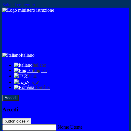
Salta al contenuto
Italiano
Italiano
English
中文
عربى
Română
Accedi
Accedi
button close
×
Nome Utente