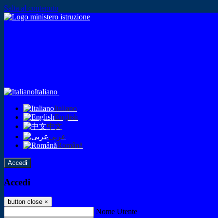
Salta al contenuto
Italiano
Italiano
English
中文
عربى
Română
Accedi
Accedi
button close
×
Nome Utente