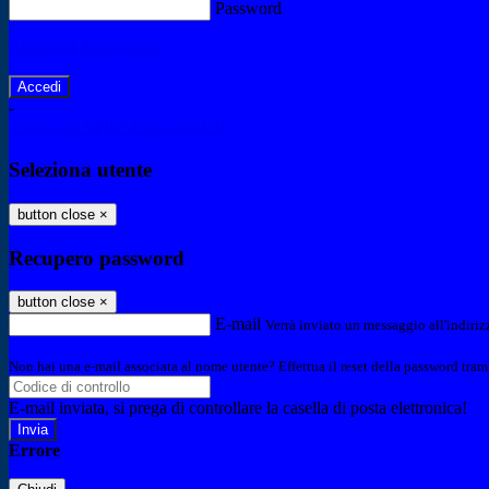
Password
Password dimenticata?
-
Entra con SPID
Entra con CIE
Seleziona utente
button close
×
Recupero password
button close
×
E-mail
Verrà inviato un messaggio all'indirizz
Non hai una e-mail associata al nome utente? Effettua il reset della password tram
E-mail inviata, si prega di controllare la casella di posta elettronica!
Errore