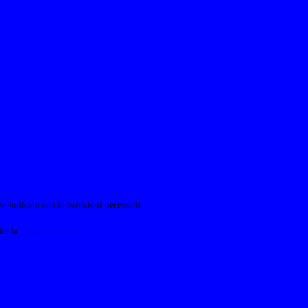
o indicato con le istruzioni necessarie.
ite la
Login Spaggiari