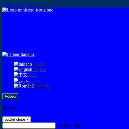
Salta al contenuto
Italiano
Italiano
English
中文
عربى
Română
Accedi
Accedi
button close
×
Nome Utente