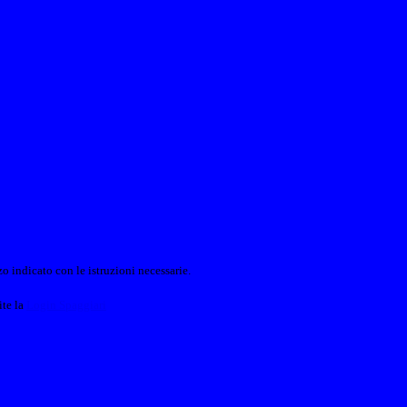
o indicato con le istruzioni necessarie.
ite la
Login Spaggiari