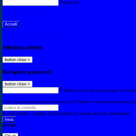
Password
Password dimenticata?
-
Entra con SPID
Entra con CIE
Seleziona utente
button close
×
Recupero password
button close
×
E-mail
Verrà inviato un messaggio all'indirizz
Non hai una e-mail associata al nome utente? Effettua il reset della password tram
E-mail inviata, si prega di controllare la casella di posta elettronica!
Errore