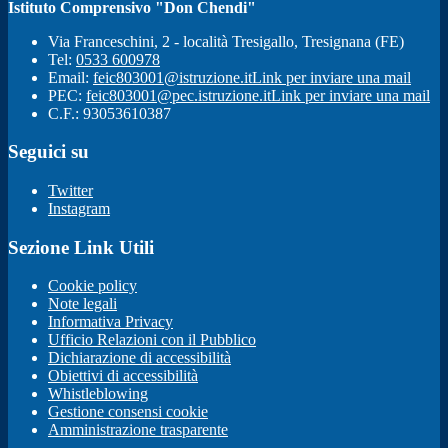
Istituto Comprensivo "Don Chendi"
Via Franceschini, 2 - località Tresigallo, Tresignana (FE)
Tel:
0533 600978
Email:
feic803001@istruzione.it
Link per inviare una mail
PEC:
feic803001@pec.istruzione.it
Link per inviare una mail
C.F.: 93053610387
Seguici su
Twitter
Instagram
Sezione Link Utili
Cookie policy
Note legali
Informativa Privacy
Ufficio Relazioni con il Pubblico
Dichiarazione di accessibilità
Obiettivi di accessibilità
Whistleblowing
Gestione consensi cookie
Amministrazione trasparente