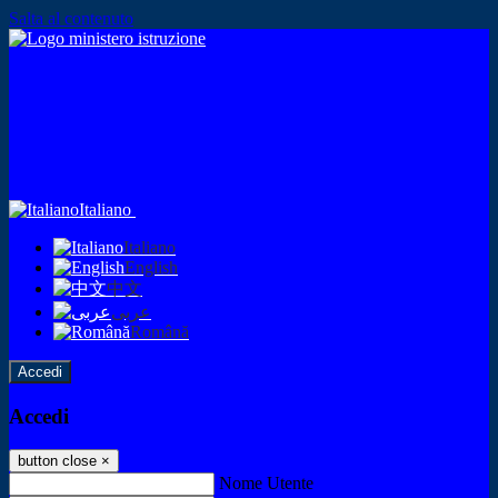
Salta al contenuto
Italiano
Italiano
English
中文
عربى
Română
Accedi
Accedi
button close
×
Nome Utente