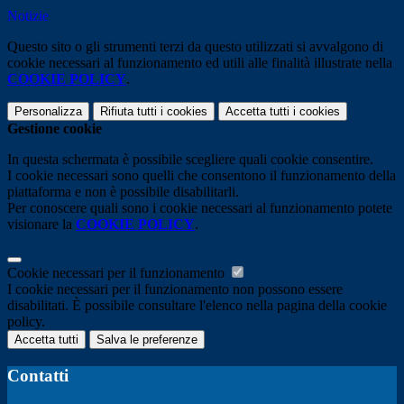
Notizie
Questo sito o gli strumenti terzi da questo utilizzati si avvalgono di
cookie necessari al funzionamento ed utili alle finalità illustrate nella
COOKIE POLICY
.
Personalizza
Rifiuta tutti
i cookies
Accetta tutti
i cookies
Gestione cookie
In questa schermata è possibile scegliere quali cookie consentire.
I cookie necessari sono quelli che consentono il funzionamento della
piattaforma e non è possibile disabilitarli.
Per conoscere quali sono i cookie necessari al funzionamento potete
visionare la
COOKIE POLICY
.
Cookie necessari per il funzionamento
I cookie necessari per il funzionamento non possono essere
disabilitati. È possibile consultare l'elenco nella pagina della cookie
policy.
Accetta tutti
Salva le preferenze
Contatti