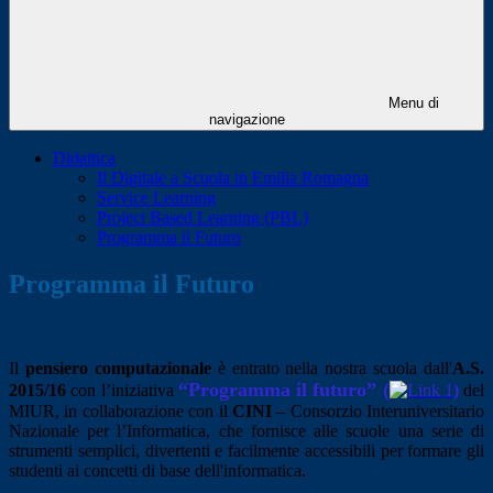
Menu di
navigazione
Didattica
Il Digitale a Scuola in Emilia Romagna
Service Learning
Project Based Learning (PBL)
Programma il Futuro
Programma il Futuro
Il
pensiero computazionale
è entrato nella nostra scuola dall'
A.S.
“Programma il futuro” (
2015/16
con l’iniziativa
)
del
MIUR, in collaborazione con il
CINI
– Consorzio Interuniversitario
Nazionale per l’Informatica, che fornisce alle scuole una serie di
strumenti semplici, divertenti e facilmente accessibili per formare gli
studenti ai concetti di base dell'informatica.