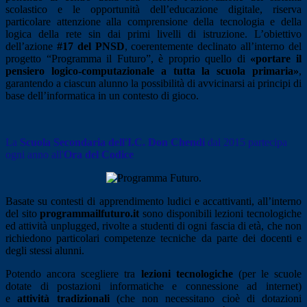
scolastico e le opportunità dell’educazione digitale, riserva
particolare attenzione alla comprensione della tecnologia e della
logica della rete sin dai primi livelli di istruzione. L’obiettivo
dell’azione
#17 del PNSD
, coerentemente declinato all’interno del
progetto “Programma il Futuro”, è proprio quello di
«portare il
pensiero logico-computazionale a tutta la scuola primaria»
,
garantendo a ciascun alunno la possibilità di avvicinarsi ai principi di
base dell’informatica in un contesto di gioco.
La
Scuola Secondaria dell'I.C. Don Chendi
dal 2015 partecipa
ogni anno all'
Ora del Codice
.
Basate su contesti di apprendimento ludici e accattivanti, all’interno
del sito
programmailfuturo.it
sono disponibili lezioni tecnologiche
ed attività unplugged, rivolte a studenti di ogni fascia di età, che non
richiedono particolari competenze tecniche da parte dei docenti e
degli stessi alunni.
Potendo ancora scegliere tra
lezioni tecnologiche
(per le scuole
dotate di postazioni informatiche e connessione ad internet)
e
attività tradizionali
(che non necessitano cioè di dotazioni