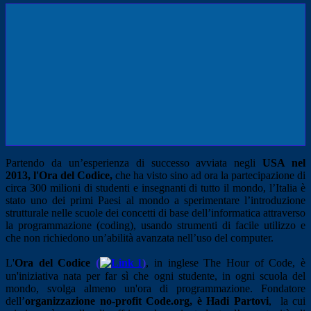
Partendo da un’esperienza di successo avviata negli
USA nel
2013,
l'
Ora del Codice,
che ha visto sino ad ora la partecipazione di
circa 300 milioni di studenti e insegnanti di tutto il mondo, l’Italia è
stato uno dei primi Paesi al mondo a sperimentare l’introduzione
strutturale nelle scuole dei concetti di base dell’informatica attraverso
la programmazione (coding), usando strumenti di facile utilizzo e
che non richiedono un’abilità avanzata nell’uso del computer.
(
L'
Ora del Codice
)
, in inglese The Hour of Code, è
un'iniziativa nata per far sì che ogni studente, in ogni scuola del
mondo, svolga almeno un'ora di programmazione. Fondatore
dell’
organizzazione no-profit Code.org, è Hadi Partovi
, la cui