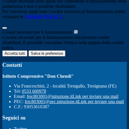
I cookie necessari sono quelli che consentono il funzionamento della
piattaforma e non è possibile disabilitarli.
Per conoscere quali sono i cookie necessari al funzionamento potete
visionare la
COOKIE POLICY
.
Cookie necessari per il funzionamento
I cookie necessari per il funzionamento non possono essere
disabilitati. È possibile consultare l'elenco nella pagina della cookie
policy.
Accetta tutti
Salva le preferenze
Contatti
Istituto Comprensivo "Don Chendi"
Via Franceschini, 2 - località Tresigallo, Tresignana (FE)
Tel:
0533 600978
Email:
feic803001@istruzione.it
Link per inviare una mail
PEC:
feic803001@pec.istruzione.it
Link per inviare una mail
C.F.: 93053610387
Seguici su
Twitter