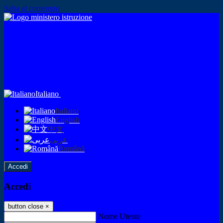
Salta al contenuto
Italiano
Italiano
English
中文
عربى
Română
Accedi
Accedi
button close
×
Nome Utente