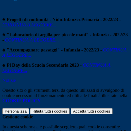
♣ Progetti di continuità - Nido-Infanzia-Primaria - 2022/23 -
CONTINUA A LEGGERE...
♣ "Laboratorio di argilla per piccole mani" - Infanzia - 2022/23
-
CONTINUA A LEGGERE...
♣ "Accompagnare passaggi" - Infanzia - 2022/23 -
CONTINUA
A LEGGERE...
♣ Pi Day della Scuola Secondaria 2023 -
CONTINUA A
LEGGERE...
Notizie
Questo sito o gli strumenti terzi da questo utilizzati si avvalgono di
cookie necessari al funzionamento ed utili alle finalità illustrate nella
COOKIE POLICY
.
Personalizza
Rifiuta tutti
i cookies
Accetta tutti
i cookies
Gestione cookie
In questa schermata è possibile scegliere quali cookie consentire.