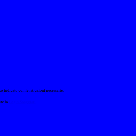
o indicato con le istruzioni necessarie.
ite la
Login Spaggiari