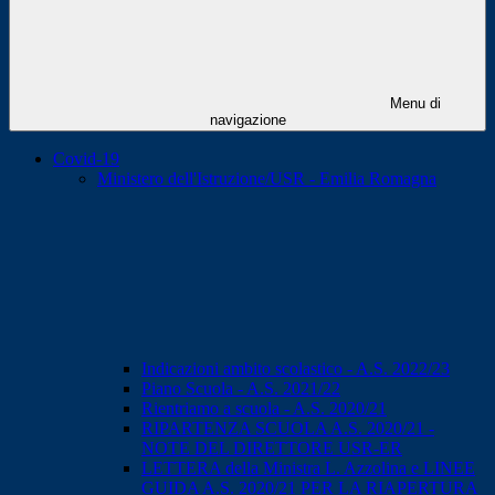
Menu di
navigazione
Covid-19
Ministero dell'Istruzione/USR - Emilia Romagna
Indicazioni ambito scolastico - A.S. 2022/23
Piano Scuola - A.S. 2021/22
Rientriamo a scuola - A.S. 2020/21
RIPARTENZA SCUOLA A.S. 2020/21 -
NOTE DEL DIRETTORE USR-ER
LETTERA della Ministra L. Azzolina e LINEE
GUIDA A.S. 2020/21 PER LA RIAPERTURA