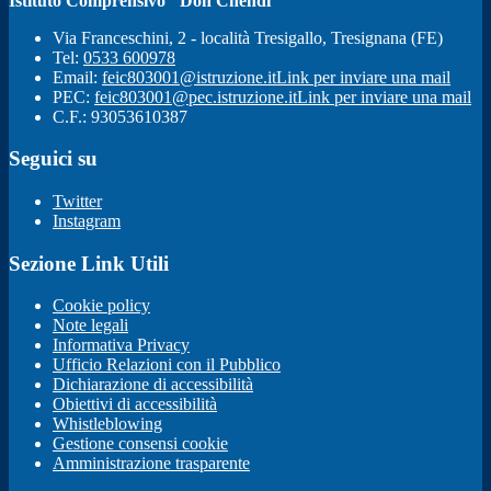
Istituto Comprensivo "Don Chendi"
Via Franceschini, 2 - località Tresigallo, Tresignana (FE)
Tel:
0533 600978
Email:
feic803001@istruzione.it
Link per inviare una mail
PEC:
feic803001@pec.istruzione.it
Link per inviare una mail
C.F.: 93053610387
Seguici su
Twitter
Instagram
Sezione Link Utili
Cookie policy
Note legali
Informativa Privacy
Ufficio Relazioni con il Pubblico
Dichiarazione di accessibilità
Obiettivi di accessibilità
Whistleblowing
Gestione consensi cookie
Amministrazione trasparente