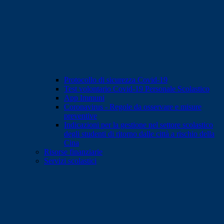
Protocollo di sicurezza Covid-19
Test volontario Covid-19 Personale Scolastico
App Immuni
Coronavirus - Regole da osservare e misure
preventive
Indicazioni per la gestione nel settore scolastico
degli studenti di ritorno dalle città a rischio della
Cina
Risorse finanziarie
Servizi scolastici