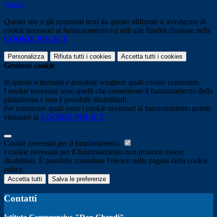
Notizie
Questo sito o gli strumenti terzi da questo utilizzati si avvalgono di
cookie necessari al funzionamento ed utili alle finalità illustrate nella
COOKIE POLICY
.
Personalizza
Rifiuta tutti
i cookies
Accetta tutti
i cookies
Gestione cookie
In questa schermata è possibile scegliere quali cookie consentire.
I cookie necessari sono quelli che consentono il funzionamento della
piattaforma e non è possibile disabilitarli.
Per conoscere quali sono i cookie necessari al funzionamento potete
visionare la
COOKIE POLICY
.
Cookie necessari per il funzionamento
I cookie necessari per il funzionamento non possono essere
disabilitati. È possibile consultare l'elenco nella pagina della cookie
policy.
Accetta tutti
Salva le preferenze
Contatti