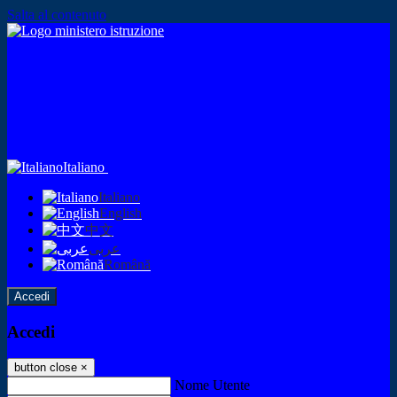
Salta al contenuto
Italiano
Italiano
English
中文
عربى
Română
Accedi
Accedi
button close
×
Nome Utente