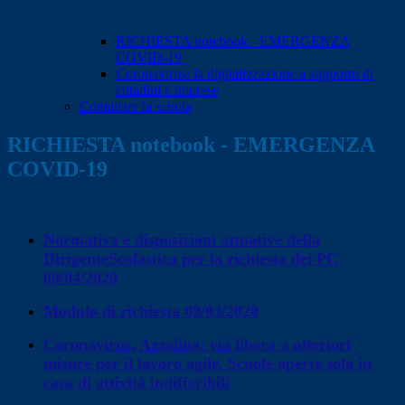
RICHIESTA notebook - EMERGENZA
COVID-19
Coronavirus: la digitalizzazione a supporto di
cittadini e imprese
Contattare la scuola
RICHIESTA notebook - EMERGENZA
COVID-19
Normativa e disposizioni attuative della
DirigenteScolastica per la richiesta dei PC
09/04/2020
Modulo di richiesta 09/03/2020
Coronavirus, Azzolina: via libera a ulteriori
misure per il lavoro agile. Scuole aperte solo in
caso di attività indifferibili